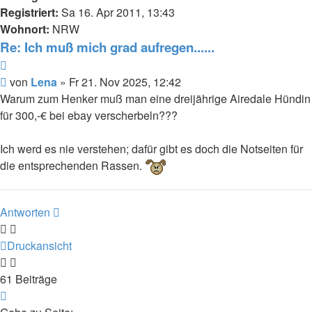
Registriert:
Sa 16. Apr 2011, 13:43
Wohnort:
NRW
Re: Ich muß mich grad aufregen......
Zitieren
Beitrag
von
Lena
»
Fr 21. Nov 2025, 12:42
Warum zum Henker muß man eine dreijährige Airedale Hündin
für 300,-€ bei ebay verscherbeln???
Ich werd es nie verstehen; dafür gibt es doch die Notseiten für
die entsprechenden Rassen.
Antworten
Druckansicht
61 Beiträge
Seite
7