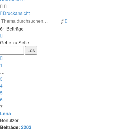
Druckansicht
Suche
Erweiterte
Suche
61 Beiträge
Seite
7
Gehe zu Seite:
von
7
Vorherige
1
…
3
4
5
6
7
Lena
Benutzer
Beiträge:
2203