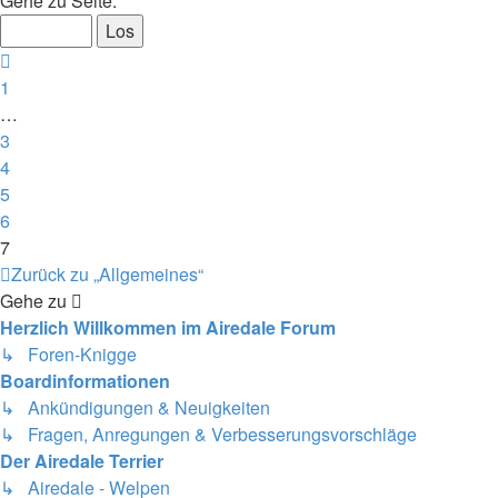
Gehe zu Seite:
von
7
Vorherige
1
…
3
4
5
6
7
Zurück zu „Allgemeines“
Gehe zu
Herzlich Willkommen im Airedale Forum
↳ Foren-Knigge
Boardinformationen
↳ Ankündigungen & Neuigkeiten
↳ Fragen, Anregungen & Verbesserungsvorschläge
Der Airedale Terrier
↳ Airedale - Welpen