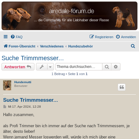
airedale-forum.de
FAQ
Registrieren
Anmelden
S
Foren-Übersicht
Verschiedenes
Hundezubehör
u
Suche Trimmmesser...
c
Suche
Erweiterte
Antworten
h
1 Beitrag • Seite
1
von
1
e
Hundemutti
Benutzer
Suche Trimmmesser...
B
Mi 17. Apr 2024, 12:28
e
i
Hallo zusammen,
t
r
a
als Profi Trimmer bin ich immer auf der Suche nach Trimmmessern, je
g
älter, desto lieber!
Wenn jemand Messer loswerden will, würde ich mich über eine