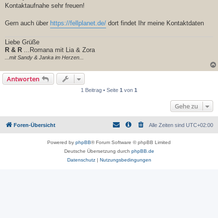
Kontaktaufnahe sehr freuen!
Gern auch über
https://fellplanet.de/
dort findet Ihr meine Kontaktdaten
Liebe Grüße
R & R
...Romana mit Lia & Zora
...mit Sandy & Janka im Herzen...
Antworten
1 Beitrag • Seite
1
von
1
Gehe zu
Foren-Übersicht
Alle Zeiten sind
UTC+02:00
Powered by
phpBB
® Forum Software © phpBB Limited
Deutsche Übersetzung durch
phpBB.de
Datenschutz
|
Nutzungsbedingungen