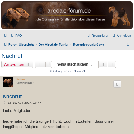
airedale-forum.de
FAQ
Registrieren
Anmelden
S
Foren-Übersicht
Der Airedale Terrier
Regenbogenbrücke
u
Nachruf
c
Suche
Erweiterte
Antworten
h
8 Beiträge • Seite
1
von
1
e
Bettina
Administrator
Nachruf
B
So 18. Aug 2024, 10:47
e
i
Liebe Mitglieder,
t
r
a
heute habe ich die traurige Pflicht, Euch mitzuteilen, dass unser
g
langjähriges Mitglied Lutz verstorben ist.