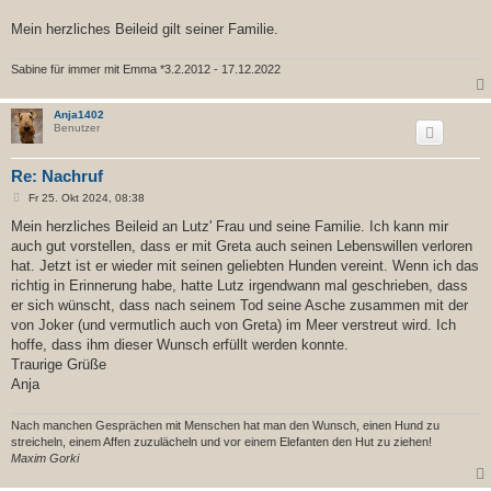
Mein herzliches Beileid gilt seiner Familie.
Sabine für immer mit Emma *3.2.2012 - 17.12.2022
Anja1402
Benutzer
Re: Nachruf
B
Fr 25. Okt 2024, 08:38
e
i
Mein herzliches Beileid an Lutz' Frau und seine Familie. Ich kann mir
t
auch gut vorstellen, dass er mit Greta auch seinen Lebenswillen verloren
r
a
hat. Jetzt ist er wieder mit seinen geliebten Hunden vereint. Wenn ich das
g
richtig in Erinnerung habe, hatte Lutz irgendwann mal geschrieben, dass
er sich wünscht, dass nach seinem Tod seine Asche zusammen mit der
von Joker (und vermutlich auch von Greta) im Meer verstreut wird. Ich
hoffe, dass ihm dieser Wunsch erfüllt werden konnte.
Traurige Grüße
Anja
Nach manchen Gesprächen mit Menschen hat man den Wunsch, einen Hund zu
streicheln, einem Affen zuzulächeln und vor einem Elefanten den Hut zu ziehen!
Maxim Gorki