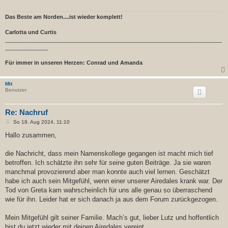
Das Beste am Norden....ist wieder komplett!
Carlotta und Curtis
_______________________________________________________________________
______________
Für immer in unseren Herzen: Conrad und Amanda
Mit
Benutzer
Re: Nachruf
B
So 18. Aug 2024, 11:10
e
i
Hallo zusammen,
t
r
a
die Nachricht, dass mein Namenskollege gegangen ist macht mich tief
g
betroffen. Ich schätzte ihn sehr für seine guten Beiträge. Ja sie waren
manchmal provozierend aber man konnte auch viel lernen. Geschätzt
habe ich auch sein Mitgefühl, wenn einer unserer Airedales krank war. Der
Tod von Greta kam wahrscheinlich für uns alle genau so überraschend
wie für ihn. Leider hat er sich danach ja aus dem Forum zurückgezogen.
Mein Mitgefühl gilt seiner Familie. Mach’s gut, lieber Lutz und hoffentlich
bist du jetzt wieder mit deinen Airedales vereint.