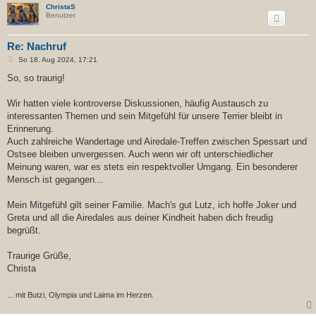
ChristaS
Benutzer
Re: Nachruf
B
So 18. Aug 2024, 17:21
e
i
So, so traurig!
t
r
a
Wir hatten viele kontroverse Diskussionen, häufig Austausch zu
g
interessanten Themen und sein Mitgefühl für unsere Terrier bleibt in
Erinnerung.
Auch zahlreiche Wandertage und Airedale-Treffen zwischen Spessart und
Ostsee bleiben unvergessen. Auch wenn wir oft unterschiedlicher
Meinung waren, war es stets ein respektvoller Umgang. Ein besonderer
Mensch ist gegangen...
Mein Mitgefühl gilt seiner Familie. Mach's gut Lutz, ich hoffe Joker und
Greta und all die Airedales aus deiner Kindheit haben dich freudig
begrüßt.
Traurige Grüße,
Christa
... mit Butzi, Olympia und Laima im Herzen.