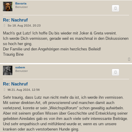
Bavaria
Benutzer
Re: Nachruf
B
So 18. Aug 2024, 20:23
e
i
Mach's gut Lutz! Ich hoffe Du bis wieder mit Joker & Greta vereint.
t
Ich werde Dich vermissen, gerade weil es manchmal in den Diskussionen
r
a
so hoch her ging.
g
Der Familie und den Angehörigen mein herzliches Beileid!
Traurig Bine
sabem
Benutzer
Re: Nachruf
B
Mi 21. Aug 2024, 12:56
e
i
Sehr traurig, dass Lutz nun nicht mehr da ist, ich werde ihn vermissen.
t
Mit seiner direkten Art, oft provozierend und manchen damit auch
r
a
verletzend, konnte er sein „Weichspülforum“ schon gewaltig aufwirbeln.
g
Aber mit seinem großen Wissen über Geschichte und Entwicklung seiner
geliebten Airedales gab es von ihm auch viele sehr interessante Beiträge.
Und sehr empathisch und mitfühlend wurde er, wenn es um unsere
kranken oder auch verstorbenen Hunde ging.