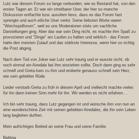
Lutz war diesem Forum so lange verbunden, wie es Bestand hat, von den
ersten Tagen an. Er war ein streitbarer User, der hier so manche
Diskussion entfachte bzw. ausufern liess, dass es das Forum fast
sprengte und auch etliche User verlor. Seine liebsten Worte waren
"Weichspülforum", weil es uns Moderatoren stets um sachliche
Darstellungen ging. Aber das war sein Ding nicht, es machte ihm Spaß zu
provozieren und "Dinge" am Laufen zu halten und wirklich - das Forum
hatte den meisten Zulauf und das stärkste Interesse, wenn hier so richtig
die Post abging.
Nach dem Tod von Joker war Lutz sehr traurig und er wusste nicht, ob
noch einmal ein Airedale bei ihm einziehen sollte. Doch dann ging es sehr
schnell und Greta kam zu ihm und eroberte genauso schnell sein Herz,
wie sein geliebter Rüde.
Leider verstarb Greta zu früh in diesem April und vielleicht machte vieles
für ihn dann keinen Sinn mehr für ihn. Wir werden es nicht erfahren....
Ich bin sehr traurig, dass Lutz gegangen ist und wünsche ihm von nun an
eine wunderschöne Zeit mit seinen geliebten Airedales, die ihn sein Leben
lang begleiten durften.
Mein aufrichtiges Beileid an seine Frau und seine Familie.
Bettina