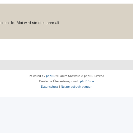
en. Im Mai wird sie drei jahre alt.
Powered by
phpBB
® Forum Software © phpBB Limited
Deutsche Übersetzung durch
phpBB.de
Datenschutz
|
Nutzungsbedingungen