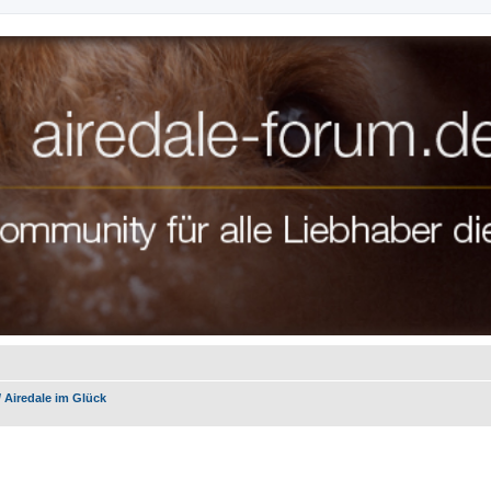
 / Airedale im Glück
te Suche