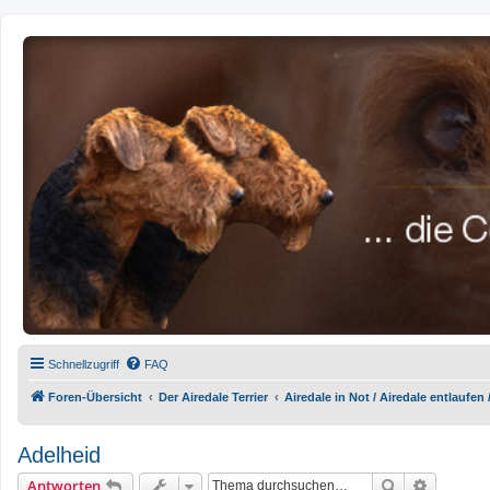
airedale-forum.de
Schnellzugriff
FAQ
Foren-Übersicht
Der Airedale Terrier
Airedale in Not / Airedale entlaufen
Adelheid
Suche
Erweiter
Antworten