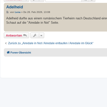
Adelheid
B
von
Lena
»
Do 26. Feb 2026, 13:08
e
i
Adelheid durfte aus einem rumänischem Tierheim nach Deutschland einreis
t
Schaut auf die "Airedale in Not" Seite.
r
a
g
Antworten
Zurück zu „Airedale in Not / Airedale entlaufen / Airedale im Glück“
Foren-Übersicht