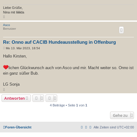
g
Liebe Grüße,
Nina mit Iiiiiiida
N
a
c
Asco
h
Benutzer
o
b
e
n
Re: Onno auf CACIB Hundeausstellung in Offenburg
B
Mo 13. Mär 2023, 18:54
e
i
Hallo Kirsten,
t
r
a
lichen Glückwunsch auch von Asco und mir. Macht weiter so. Onno ist
g
ein ganz süßer Bub.
LG Sonja
N
a
c
Antworten
h
o
4 Beiträge • Seite
1
von
1
b
e
n
Gehe zu
Foren-Übersicht
Alle Zeiten sind
UTC+02:00