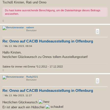
Tschüß Kirsten, Rati und Onno
Du hast keine ausreichende Berechtigung, um die Dateianhänge dieses Beitrags
anzusehen.
N
a
c
sabem
h
Benutzer
o
b
e
n
Re: Onno auf CACIB Hundeausstellung in Offenburg
B
Mo 13. Mär 2023, 08:04
e
i
Hallo Kirsten,
t
herzlichen Glückwunsch zu Onnos tollem Ausstellungsstart!
r
a
g
Sabine für immer mit Emma *3.2.2012 - 17.12.2022
N
a
c
Rudy2021
h
Benutzer
o
b
e
n
Re: Onno auf CACIB Hundeausstellung in Offenburg
B
Mo 13. Mär 2023, 11:27
e
i
Herzlichen Glückwunsch
t
Er ist aber auch ein Hübscher
r
a