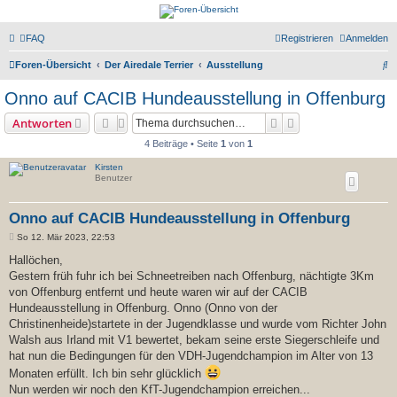
airedale-forum.de
FAQ
Registrieren
Anmelden
Zum Inhalt
S
Foren-Übersicht
Der Airedale Terrier
Ausstellung
u
Onno auf CACIB Hundeausstellung in Offenburg
c
Suche
Erweiterte Suche
Antworten
h
4 Beiträge • Seite
1
von
1
e
Kirsten
Benutzer
Onno auf CACIB Hundeausstellung in Offenburg
B
So 12. Mär 2023, 22:53
e
i
Hallöchen,
t
Gestern früh fuhr ich bei Schneetreiben nach Offenburg, nächtigte 3Km
r
a
von Offenburg entfernt und heute waren wir auf der CACIB
g
Hundeausstellung in Offenburg. Onno (Onno von der
Christinenheide)startete in der Jugendklasse und wurde vom Richter John
Walsh aus Irland mit V1 bewertet, bekam seine erste Siegerschleife und
hat nun die Bedingungen für den VDH-Jugendchampion im Alter von 13
Monaten erfüllt. Ich bin sehr glücklich
Nun werden wir noch den KfT-Jugendchampion erreichen...