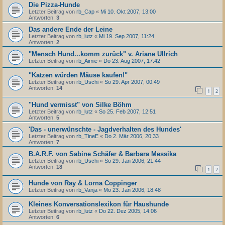
Die Pizza-Hunde
Letzter Beitrag von
rb_Cap
«
Mi 10. Okt 2007, 13:00
Antworten:
3
Das andere Ende der Leine
Letzter Beitrag von
rb_lutz
«
Mi 19. Sep 2007, 11:24
Antworten:
2
"Mensch Hund...komm zurück" v. Ariane Ullrich
Letzter Beitrag von
rb_Aimie
«
Do 23. Aug 2007, 17:42
"Katzen würden Mäuse kaufen!"
Letzter Beitrag von
rb_Uschi
«
So 29. Apr 2007, 00:49
Antworten:
14
1
2
"Hund vermisst" von Silke Böhm
Letzter Beitrag von
rb_lutz
«
So 25. Feb 2007, 12:51
Antworten:
5
'Das - unerwünschte - Jagdverhalten des Hundes'
Letzter Beitrag von
rb_TineE
«
Do 2. Mär 2006, 20:33
Antworten:
7
B.A.R.F. von Sabine Schäfer & Barbara Messika
Letzter Beitrag von
rb_Uschi
«
So 29. Jan 2006, 21:44
Antworten:
18
1
2
Hunde von Ray & Lorna Coppinger
Letzter Beitrag von
rb_Vanja
«
Mo 23. Jan 2006, 18:48
Kleines Konversationslexikon für Haushunde
Letzter Beitrag von
rb_lutz
«
Do 22. Dez 2005, 14:06
Antworten:
6