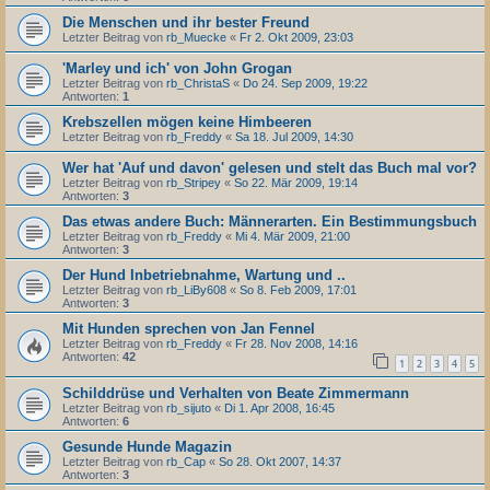
Die Menschen und ihr bester Freund
Letzter Beitrag von
rb_Muecke
«
Fr 2. Okt 2009, 23:03
'Marley und ich' von John Grogan
Letzter Beitrag von
rb_ChristaS
«
Do 24. Sep 2009, 19:22
Antworten:
1
Krebszellen mögen keine Himbeeren
Letzter Beitrag von
rb_Freddy
«
Sa 18. Jul 2009, 14:30
Wer hat 'Auf und davon' gelesen und stelt das Buch mal vor?
Letzter Beitrag von
rb_Stripey
«
So 22. Mär 2009, 19:14
Antworten:
3
Das etwas andere Buch: Männerarten. Ein Bestimmungsbuch
Letzter Beitrag von
rb_Freddy
«
Mi 4. Mär 2009, 21:00
Antworten:
3
Der Hund Inbetriebnahme, Wartung und ..
Letzter Beitrag von
rb_LiBy608
«
So 8. Feb 2009, 17:01
Antworten:
3
Mit Hunden sprechen von Jan Fennel
Letzter Beitrag von
rb_Freddy
«
Fr 28. Nov 2008, 14:16
Antworten:
42
1
2
3
4
5
Schilddrüse und Verhalten von Beate Zimmermann
Letzter Beitrag von
rb_sijuto
«
Di 1. Apr 2008, 16:45
Antworten:
6
Gesunde Hunde Magazin
Letzter Beitrag von
rb_Cap
«
So 28. Okt 2007, 14:37
Antworten:
3