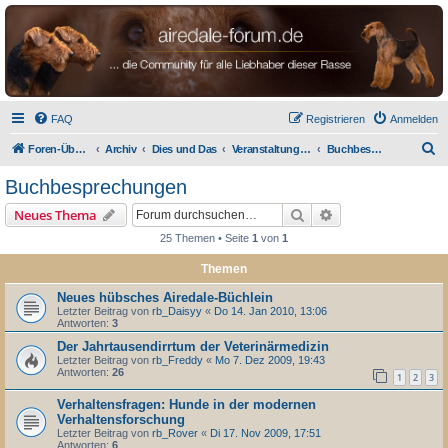
airedale-forum.de
FAQ
Registrieren
Anmelden
S
Foren-Übersicht
Archiv
Dies und Das
Veranstaltungen und Medien
Buchbesprechungen
u
Buchbesprechungen
c
Suche
Erweiterte Suche
Neues Thema
h
25 Themen • Seite
1
von
1
e
Themen
Neues hübsches Airedale-Büchlein
Letzter Beitrag von
rb_Daisyy
«
Do 14. Jan 2010, 13:06
Antworten:
3
Der Jahrtausendirrtum der Veterinärmedizin
Letzter Beitrag von
rb_Freddy
«
Mo 7. Dez 2009, 19:43
Antworten:
26
1
2
3
Verhaltensfragen: Hunde in der modernen
Verhaltensforschung
Letzter Beitrag von
rb_Rover
«
Di 17. Nov 2009, 17:51
Antworten:
6