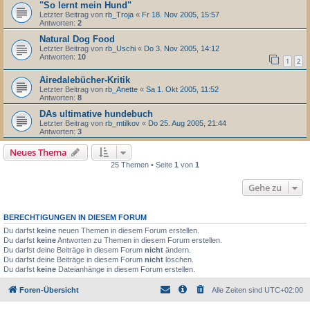
"So lernt mein Hund"
Letzter Beitrag von
rb_Troja
«
Fr 18. Nov 2005, 15:57
Antworten:
2
Natural Dog Food
Letzter Beitrag von
rb_Uschi
«
Do 3. Nov 2005, 14:12
Antworten:
10
1
2
Airedalebücher-Kritik
Letzter Beitrag von
rb_Anette
«
Sa 1. Okt 2005, 11:52
Antworten:
8
DAs ultimative hundebuch
Letzter Beitrag von
rb_mtilkov
«
Do 25. Aug 2005, 21:44
Antworten:
3
Neues Thema
25 Themen • Seite
1
von
1
Gehe zu
BERECHTIGUNGEN IN DIESEM FORUM
Du darfst
keine
neuen Themen in diesem Forum erstellen.
Du darfst
keine
Antworten zu Themen in diesem Forum erstellen.
Du darfst deine Beiträge in diesem Forum
nicht
ändern.
Du darfst deine Beiträge in diesem Forum
nicht
löschen.
Du darfst
keine
Dateianhänge in diesem Forum erstellen.
Foren-Übersicht
Alle Zeiten sind
UTC+02:00