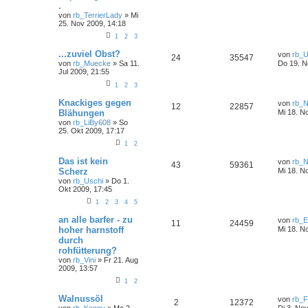
.
von
rb_TerrierLady
» Mi
25. Nov 2009, 14:18
1
2
3
...zuviel Obst?
von
rb_U
24
35547
von
rb_Muecke
» Sa 11.
Do 19. N
Jul 2009, 21:55
1
2
3
Knackiges gegen
von
rb_
12
22857
Blähungen
Mi 18. N
von
rb_LiBy608
» So
25. Okt 2009, 17:17
1
2
Das ist kein
von
rb_
43
59361
Scherz
Mi 18. N
von
rb_Uschi
» Do 1.
Okt 2009, 17:45
1
2
3
4
5
an alle barfer - zu
von
rb_E
11
24459
hoher harnstoff
Mi 18. N
durch
rohfütterung?
von
rb_Vini
» Fr 21. Aug
2009, 13:57
1
2
Walnussöl
von
rb_F
2
12372
von
rb_Konny
» Mo 2.
Di 3. No