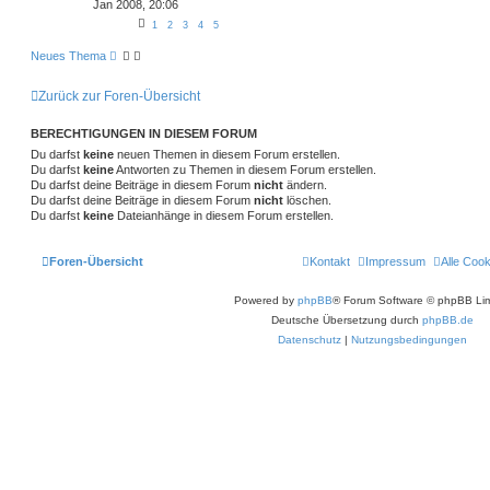
Jan 2008, 20:06
1
2
3
4
5
Neues Thema
Zurück zur Foren-Übersicht
BERECHTIGUNGEN IN DIESEM FORUM
Du darfst
keine
neuen Themen in diesem Forum erstellen.
Du darfst
keine
Antworten zu Themen in diesem Forum erstellen.
Du darfst deine Beiträge in diesem Forum
nicht
ändern.
Du darfst deine Beiträge in diesem Forum
nicht
löschen.
Du darfst
keine
Dateianhänge in diesem Forum erstellen.
Foren-Übersicht
Kontakt
Impressum
Alle Coo
Powered by
phpBB
® Forum Software © phpBB Lim
Deutsche Übersetzung durch
phpBB.de
Datenschutz
|
Nutzungsbedingungen