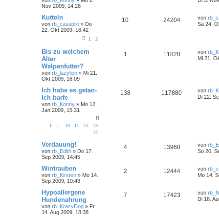
Nov 2009, 14:28
Kutteln
von
rb_c
10
24204
von
rb_casapilo
» Do
Sa 24. O
22. Okt 2009, 18:42
1
2
Bis zu welchem
von
rb_K
1
11820
Alter
Mi 21. O
Welpenfutter?
von
rb_lazylion
» Mi 21.
Okt 2009, 16:09
Ich habe es getan-
von
rb_K
138
117880
Ich barfe
Di 22. S
von
rb_Konny
» Mo 12.
Jan 2009, 15:31
1
…
10
11
12
13
14
Verdauung!
von
rb_E
4
13960
von
rb_Edith
» Do 17.
So 20. S
Sep 2009, 14:45
Wintrauben
von
rb_c
2
12444
von
rb_Kirsten
» Mo 14.
Mo 14. S
Sep 2009, 19:43
Hypoallergene
von
rb_N
7
17423
Hundenahrung
Di 18. A
von
rb_KrazyDog
» Fr
14. Aug 2009, 18:38