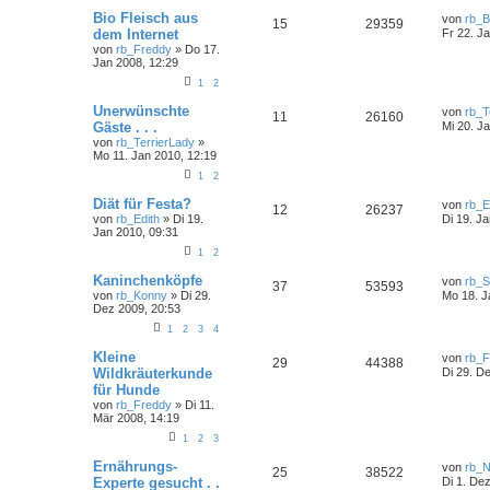
h
Bio Fleisch aus
von
rb_B
e
15
29359
dem Internet
Fr 22. J
von
rb_Freddy
» Do 17.
Jan 2008, 12:29
1
2
Unerwünschte
von
rb_T
11
26160
Gäste . . .
Mi 20. J
von
rb_TerrierLady
»
Mo 11. Jan 2010, 12:19
1
2
Diät für Festa?
von
rb_E
12
26237
von
rb_Edith
» Di 19.
Di 19. J
Jan 2010, 09:31
1
2
Kaninchenköpfe
von
rb_S
37
53593
von
rb_Konny
» Di 29.
Mo 18. J
Dez 2009, 20:53
1
2
3
4
Kleine
von
rb_F
29
44388
Wildkräuterkunde
Di 29. D
für Hunde
von
rb_Freddy
» Di 11.
Mär 2008, 14:19
1
2
3
Ernährungs-
von
rb_
25
38522
Experte gesucht . .
Di 1. De