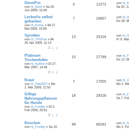
OmniPro
von
rb_K
0
12272
von
rb_Karin
» Sa 20.
Sa 20. J
Jun 2009, 15:09
Leckerlis selbst
von
rb_R
7
16807
gebacken
Do 28. M
von
rb_Konny
» Mi 27.
Mai 2009, 15:06
Sprotten
von
rb_
13
25316
von
rb_THSFan
» Mi
Fr 8. Ma
29. Apr 2009, 11:13
1
2
Platinum
von
rb_F
15
27789
Trockenfutter
Do 12. M
von
rb_Kathrin
» Di 27.
Mär 2007, 14:46
1
2
Kraut
von
rb_G
7
17055
von
rb_Gitti1507
» Mo
Mo 2. Mä
2. Mär 2009, 11:50
Giftige
von
rb_F
18
29328
Nahrungspflanzen
Sa 7. Fe
für Hunde
von
rb_Freddy
» Di 3.
Feb 2009, 20:52
1
2
Knochen
von
rb_
48
66281
von
rb_Freddy
» Sa 19.
Mo 2. Fe