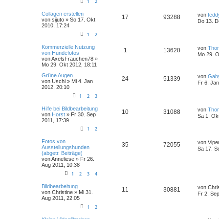
1
2
Collagen erstellen
von
tedd
17
93288
von
sijuto
» So 17. Okt
Do 13. D
2010, 17:24
1
2
Kommerzielle Nutzung
von
Tho
1
13620
von Hundefotos
Mo 29. O
von
AxelsFrauchen78
»
Mo 29. Okt 2012, 18:11
Grüne Augen
von
Gab
24
51339
von
Uschi
» Mi 4. Jan
Fr 6. Ja
2012, 20:10
1
2
3
Hilfe bei Bildbearbeitung
von
Tho
10
31088
von
Horst
» Fr 30. Sep
Sa 1. Ok
2011, 17:39
1
2
Fotos von
von
Viper
35
72055
Ausstellungshunden
Sa 17. S
(abgetr. Beiträge)
von
Anneliese
» Fr 26.
Aug 2011, 10:38
1
2
3
4
Bildbearbeitung
von
Chri
11
30881
von
Christine
» Mi 31.
Fr 2. Se
Aug 2011, 22:05
1
2