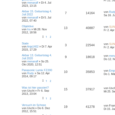
Fr 21. Ju
von
menaralf
» Di 4. Jul
2023, 13:15
Akbar 15. Geburtstag 4.
von
Rud
7
14164
Juli 2022
Sa 16. J
von
menaralf
» Di 5. Jul
2022, 07:40
Objektive
von
SUN
13
40887
von
Ira
» Mi 28. Nov
Fr 2. Apr
2012, 18:56
1
2
Stativ
von
SUN
3
22544
von
Anja1402
» Di 7. Apr
Fr 2. Apr
2015, 17:29
Akbar 13. Geburtstag 4.
von
mena
9
18618
Juli 2020
Do 12. N
von
menaralf
» So 25.
Okt 2020, 12:51
Panasonic Lumix FZ200
von
Emp
10
35853
von
Rudy
» Sa 12. Apr
Do 1. Mä
2014, 09:17
1
2
Was ist hier passiert?
von
Usch
15
37917
von
Uschi
» Fr 6. Sep
Mi 25. S
2013, 23:04
1
2
Versuch im Schnee
von
Fra
19
41278
von
Uschi
» Do 6. Dez
Di 15. J
2012, 15:51