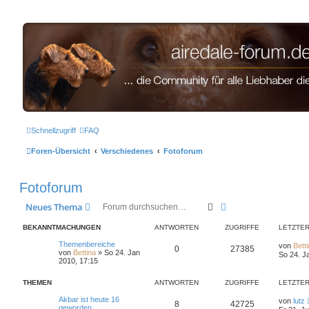
airedale-forum.de
Zum Inhalt
Schnellzugriff
FAQ
Foren-Übersicht
Verschiedenes
Fotoforum
Fotoforum
Suche
Erweiterte Suche
Neues Thema
BEKANNTMACHUNGEN
ANTWORTEN
ZUGRIFFE
LETZTER
Themenbereiche
von
Bett
0
27385
von
Bettina
» So 24. Jan
So 24. J
2010, 17:15
THEMEN
ANTWORTEN
ZUGRIFFE
LETZTER
Akbar ist heute 16
von
lutz
8
42725
geworden...