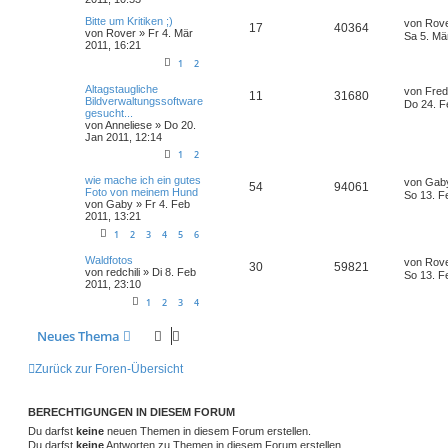
Bitte um Kritiken ;)
von
Rov
17
40364
von
Rover
» Fr 4. Mär
Sa 5. Mä
2011, 16:21
1
2
Altagstaugliche
von
Fre
11
31680
Bildverwaltungssoftware
Do 24. F
gesucht...
von
Anneliese
» Do 20.
Jan 2011, 12:14
1
2
wie mache ich ein gutes
von
Gab
54
94061
Foto von meinem Hund
So 13. F
von
Gaby
» Fr 4. Feb
2011, 13:21
1
2
3
4
5
6
Waldfotos
von
Rov
30
59821
von
redchili
» Di 8. Feb
So 13. F
2011, 23:10
1
2
3
4
Neues Thema
Zurück zur Foren-Übersicht
BERECHTIGUNGEN IN DIESEM FORUM
Du darfst
keine
neuen Themen in diesem Forum erstellen.
Du darfst
keine
Antworten zu Themen in diesem Forum erstellen.