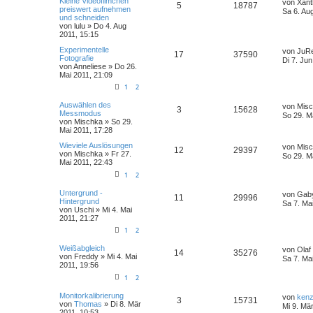
Kleine Videofilmchen
von
Xant
5
18787
preiswert aufnehmen
Sa 6. Au
und schneiden
von
lulu
» Do 4. Aug
2011, 15:15
Experimentelle
von
JuR
17
37590
Fotografie
Di 7. Jun
von
Anneliese
» Do 26.
Mai 2011, 21:09
1
2
Auswählen des
von
Mis
3
15628
Messmodus
So 29. M
von
Mischka
» So 29.
Mai 2011, 17:28
Wieviele Auslösungen
von
Mis
12
29397
von
Mischka
» Fr 27.
So 29. M
Mai 2011, 22:43
1
2
Untergrund -
von
Gab
11
29996
Hintergrund
Sa 7. Ma
von
Uschi
» Mi 4. Mai
2011, 21:27
1
2
Weißabgleich
von
Olaf
14
35276
von
Freddy
» Mi 4. Mai
Sa 7. Ma
2011, 19:56
1
2
Monitorkalibrierung
von
ken
3
15731
von
Thomas
» Di 8. Mär
Mi 9. Mä
2011, 10:53