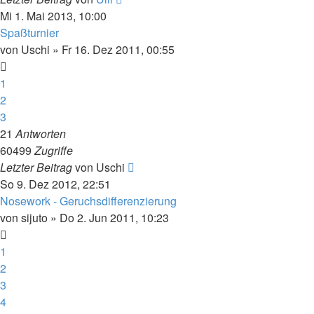
Mi 1. Mai 2013, 10:00
Spaßturnier
von
Uschi
» Fr 16. Dez 2011, 00:55
1
2
3
21
Antworten
60499
Zugriffe
Letzter Beitrag
von
Uschi
So 9. Dez 2012, 22:51
Nosework - Geruchsdifferenzierung
von
sijuto
» Do 2. Jun 2011, 10:23
1
2
3
4