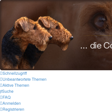
airedale-forum.de
Zum Inhalt
Schnellzugriff
Unbeantwortete Themen
Aktive Themen
Suche
FAQ
Anmelden
Registrieren