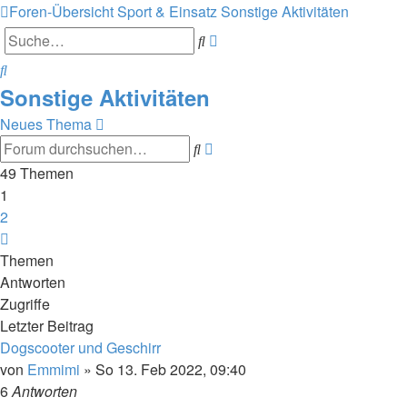
Foren-Übersicht
Sport & Einsatz
Sonstige Aktivitäten
Erweiterte
Suche
Suche
Suche
Sonstige Aktivitäten
Neues Thema
Erweiterte
Suche
Suche
49 Themen
1
2
Nächste
Themen
Antworten
Zugriffe
Letzter Beitrag
Dogscooter und Geschirr
von
Emmimi
» So 13. Feb 2022, 09:40
6
Antworten