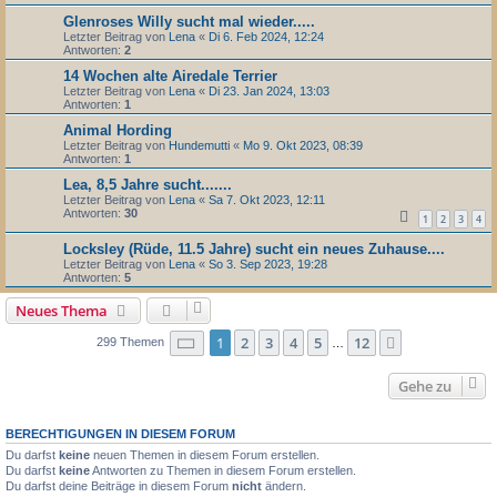
Glenroses Willy sucht mal wieder.....
Letzter Beitrag von
Lena
«
Di 6. Feb 2024, 12:24
Antworten:
2
14 Wochen alte Airedale Terrier
Letzter Beitrag von
Lena
«
Di 23. Jan 2024, 13:03
Antworten:
1
Animal Hording
Letzter Beitrag von
Hundemutti
«
Mo 9. Okt 2023, 08:39
Antworten:
1
Lea, 8,5 Jahre sucht.......
Letzter Beitrag von
Lena
«
Sa 7. Okt 2023, 12:11
Antworten:
30
1
2
3
4
Locksley (Rüde, 11.5 Jahre) sucht ein neues Zuhause....
Letzter Beitrag von
Lena
«
So 3. Sep 2023, 19:28
Antworten:
5
Neues Thema
Seite
1
von
12
1
2
3
4
5
12
Nächste
299 Themen
…
Gehe zu
BERECHTIGUNGEN IN DIESEM FORUM
Du darfst
keine
neuen Themen in diesem Forum erstellen.
Du darfst
keine
Antworten zu Themen in diesem Forum erstellen.
Du darfst deine Beiträge in diesem Forum
nicht
ändern.