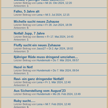
Letzter Beitrag von
Lena
«
Mi 16. Okt 2024, 12:20
Antworten:
1
Falko, 5 Jahre alt
Letzter Beitrag von
Lena
«
Mi 3. Jul 2024, 12:15
Michelle sucht neues Zuhause
Letzter Beitrag von
Lena
«
Fr 28. Jun 2024, 18:39
Antworten:
5
Notfall Jupp, 7 Jahre
Letzter Beitrag von
Benno
«
Fr 17. Mai 2024, 14:43
Antworten:
1
Fluffy sucht ein neues Zuhause
Letzter Beitrag von
Jassi27
«
Di 2. Apr 2024, 18:02
Antworten:
3
8jähriger Rüde muss dringend umziehen...
Letzter Beitrag von
Hundemutti
«
Do 7. Mär 2024, 09:57
Hazel in Not!
Letzter Beitrag von
Hundemutti
«
Do 7. Mär 2024, 09:54
Antworten:
1
Ravi- ein ganz dringender Notfall!
Letzter Beitrag von
Lena
«
Fr 1. Mär 2024, 12:40
Antworten:
2
Aus Sicherstellung vom August´23
Letzter Beitrag von
Hundemutti
«
Mo 26. Feb 2024, 13:49
Ruby sucht.....
Letzter Beitrag von
Lena
«
Mi 7. Feb 2024, 12:40
Antworten:
5