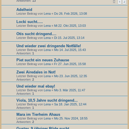
Antworten:
13
1
2
Adelheid
Letzter Beitrag von
Lena
«
Do 26. Feb 2026, 13:08
Locki sucht.....
Letzter Beitrag von
Lena
«
Mi 22. Okt 2025, 13:03
Otis sucht dringend....
Letzter Beitrag von
Lena
«
Di 15. Jul 2025, 13:14
Und wieder zwei dringende Notfälle!
Letzter Beitrag von
Lena
«
Mo 14. Jul 2025, 15:43
Antworten:
1
Piet sucht ein neues Zuhause
Letzter Beitrag von
Lena
«
Fr 27. Jun 2025, 15:58
Zwei Airedales in Not!
Letzter Beitrag von
Lena
«
Mo 23. Jun 2025, 12:35
Antworten:
2
Und wieder mal ebay!
Letzter Beitrag von
Lena
«
Mo 3. Mär 2025, 11:47
Antworten:
1
Viola, 10,5 Jahre sucht dringend...
Letzter Beitrag von
Lena
«
Sa 18. Jan 2025, 12:44
Antworten:
1
Mara im Tierheim Ahaus
Letzter Beitrag von
Lena
«
Mo 25. Nov 2024, 18:55
Antworten:
2
Gustav, 9 jähriger Rüde sucht.......