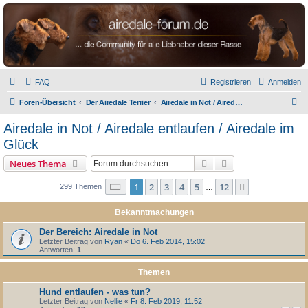
airedale-forum.de
FAQ
Registrieren
Anmelden
S
Foren-Übersicht
Der Airedale Terrier
Airedale in Not / Airedale entlaufen / Airedale im Glück
u
Airedale in Not / Airedale entlaufen / Airedale im
c
Glück
h
Suche
Erweiterte Suche
Neues Thema
e
Seite
1
von
12
1
2
3
4
5
12
Nächste
299 Themen
…
Bekanntmachungen
Der Bereich: Airedale in Not
Letzter Beitrag von
Ryan
«
Do 6. Feb 2014, 15:02
Antworten:
1
Themen
Hund entlaufen - was tun?
Letzter Beitrag von
Nellie
«
Fr 8. Feb 2019, 11:52