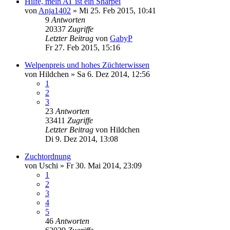
Hilfe, mein AT ist ein Sharpei
von
Anja1402
» Mi 25. Feb 2015, 10:41
9
Antworten
20337
Zugriffe
Letzter Beitrag
von
GabyP
Fr 27. Feb 2015, 15:16
Welpenpreis und hohes Züchterwissen
von
Hildchen
» Sa 6. Dez 2014, 12:56
1
2
3
23
Antworten
33411
Zugriffe
Letzter Beitrag
von
Hildchen
Di 9. Dez 2014, 13:08
Zuchtordnung
von
Uschi
» Fr 30. Mai 2014, 23:09
1
2
3
4
5
46
Antworten