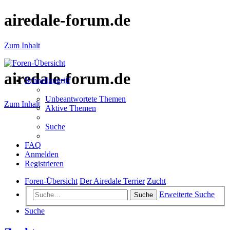
airedale-forum.de
Zum Inhalt
airedale-forum.de
Schnellzugriff
Unbeantwortete Themen
Zum Inhalt
Aktive Themen
Suche
FAQ
Anmelden
Registrieren
Foren-Übersicht
Der Airedale Terrier
Zucht
Erweiterte Suche
Suche
Suche