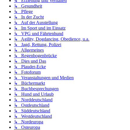
↳ Erziehung und Verhalten
↳ Gesundheit
↳ Pflege
↳ In der Zucht
↳ Auf der Ausstellung
↳ Im Sport und im Einsatz
↳ VPG und Fährtenhund
↳ Agility, Dogdancing, Obedience, u.a.
↳ Jagd, Rettung, Polizei
↳ Allgemeines
↳ Regenbogenbrücke
↳ Dies und Das
↳ Plauder-Ecke
↳ Fotoforum
↳ Veranstaltungen und Medien
↳ Büchermarkt
↳ Buchbesprechungen
↳ Hund und Urlaub
↳ Norddeutschland
↳ Ostdeutschland
↳ Süddeutschland
↳ Westdeutschland
↳ Nordeuropa
↳ Osteuropa