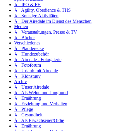
↳ IPO & FH
↳ Agility, Obedience & THS
↳ Sonstige Aktivitäten
↳ Der Airedale im Dienst des Menschen
Medien
↳ Veranstaltungen, Presse & TV
↳ Bücher
Verschiedenes
↳ Plauderecke
↳ Hundezubehör
↳ Airedale - Fotogalerie
↳ Fotoforum
↳ Urlaub mit Airedale
↳ Klönstuuv
Archiv
↳ Unser Airedale
↳ Als Welpe und Junghund
↳ Ernährung
↳ Erziehung und Verhalten
↳ Pflege
↳ Gesundheit
↳ Als Erwachsener/Oldie
↳ Ernährung