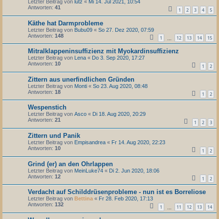
Letzter Beitrag von
lutz
«
Mi 14. Jul 2021, 10:54
Antworten:
41
1
2
3
4
5
Käthe hat Darmprobleme
Letzter Beitrag von
Bubu09
«
So 27. Dez 2020, 07:59
Antworten:
148
1
12
13
14
15
…
Mitralklappeninsuffizienz mit Myokardinsuffizienz
Letzter Beitrag von
Lena
«
Do 3. Sep 2020, 17:27
Antworten:
10
1
2
Zittern aus unerfindlichen Gründen
Letzter Beitrag von
Monti
«
So 23. Aug 2020, 08:48
Antworten:
18
1
2
Wespenstich
Letzter Beitrag von
Asco
«
Di 18. Aug 2020, 20:29
Antworten:
21
1
2
3
Zittern und Panik
Letzter Beitrag von
Empisandrea
«
Fr 14. Aug 2020, 22:23
Antworten:
10
1
2
Grind (er) an den Ohrlappen
Letzter Beitrag von
MeinLuke74
«
Di 2. Jun 2020, 18:06
Antworten:
12
1
2
Verdacht auf Schilddrüsenprobleme - nun ist es Borreliose
Letzter Beitrag von
Bettina
«
Fr 28. Feb 2020, 17:13
Antworten:
132
1
11
12
13
14
…