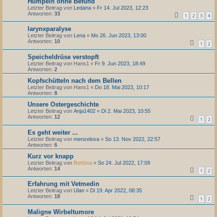
Humpeln ohne Befund
Letzter Beitrag von
Ledana
«
Fr 14. Jul 2023, 12:23
Antworten:
33
1
2
3
4
larynxparalyse
Letzter Beitrag von
Lena
«
Mo 26. Jun 2023, 13:00
Antworten:
10
1
2
Speicheldrüse verstopft
Letzter Beitrag von
Hans1
«
Fr 9. Jun 2023, 18:49
Antworten:
2
Kopfschütteln nach dem Bellen
Letzter Beitrag von
Hans1
«
Do 18. Mai 2023, 10:17
Antworten:
8
Unsere Ostergeschichte
Letzter Beitrag von
Anja1402
«
Di 2. Mai 2023, 10:55
Antworten:
12
1
2
Es geht weiter ...
Letzter Beitrag von
menzelova
«
So 13. Nov 2022, 22:57
Antworten:
6
Kurz vor knapp
Letzter Beitrag von
Bettina
«
So 24. Jul 2022, 17:09
Antworten:
14
1
2
Erfahrung mit Vetmedin
Letzter Beitrag von
Ulan
«
Di 19. Apr 2022, 08:35
Antworten:
18
1
2
Maligne Wirbeltumore