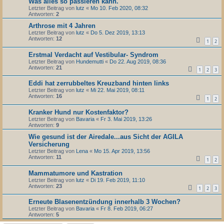
Was alles so passieren kann.
Letzter Beitrag von
lutz
«
Mo 10. Feb 2020, 08:32
Antworten:
2
Arthrose mit 4 Jahren
Letzter Beitrag von
lutz
«
Do 5. Dez 2019, 13:13
Antworten:
12
1
2
Erstmal Verdacht auf Vestibular- Syndrom
Letzter Beitrag von
Hundemutti
«
Do 22. Aug 2019, 08:36
Antworten:
21
1
2
3
Eddi hat zerrubbeltes Kreuzband hinten links
Letzter Beitrag von
lutz
«
Mi 22. Mai 2019, 08:11
Antworten:
16
1
2
Kranker Hund nur Kostenfaktor?
Letzter Beitrag von
Bavaria
«
Fr 3. Mai 2019, 13:26
Antworten:
9
Wie gesund ist der Airedale...aus Sicht der AGILA
Versicherung
Letzter Beitrag von
Lena
«
Mo 15. Apr 2019, 13:56
Antworten:
11
1
2
Mammatumore und Kastration
Letzter Beitrag von
lutz
«
Di 19. Feb 2019, 11:10
Antworten:
23
1
2
3
Erneute Blasenentzündung innerhalb 3 Wochen?
Letzter Beitrag von
Bavaria
«
Fr 8. Feb 2019, 06:27
Antworten:
5