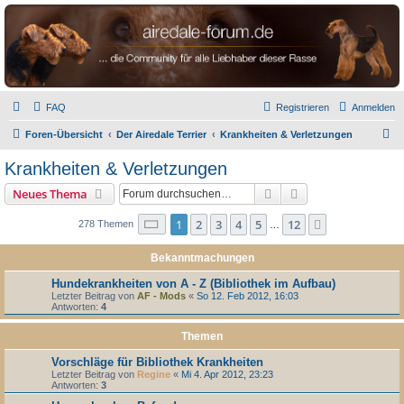
airedale-forum.de
FAQ
Registrieren
Anmelden
S
Foren-Übersicht
Der Airedale Terrier
Krankheiten & Verletzungen
u
Krankheiten & Verletzungen
c
Suche
Erweiterte Suche
Neues Thema
h
e
Seite
1
von
12
1
2
3
4
5
12
Nächste
278 Themen
…
Bekanntmachungen
Hundekrankheiten von A - Z (Bibliothek im Aufbau)
Letzter Beitrag von
AF - Mods
«
So 12. Feb 2012, 16:03
Antworten:
4
Themen
Vorschläge für Bibliothek Krankheiten
Letzter Beitrag von
Regine
«
Mi 4. Apr 2012, 23:23
Antworten:
3