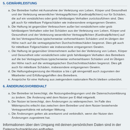
5. GEWÄHRLEISTUNG
Der Betreiber haftet mit Ausnahme der Verletzung von Leben, Körper und Gesundheit
und der Verletzung wesentlicher Vertragspflichten (Kardinalpflichten) nur für Schäden,
die auf ein vorsätzliches oder grob fahrlässiges Verhalten zurückzuführen sind. Dies
gilt auch für mittelbare Folgeschäden wie insbesondere entgangenen Gewinn.
Die Haftung ist gegenüber Verbrauchern außer bei vorsätzlichem oder grob
fahrlässigem Verhalten oder bei Schäden aus der Verletzung von Leben, Körper und
Gesundheit und der Verletzung wesentlicher Vertragspflichten (Kardinalpflichten) auf
die bei Vertragsschluss typischerweise vorhersehbaren Schäden und im übrigen der
Höhe nach auf die vertragstypischen Durchschnittsschäden begrenzt. Dies gilt auch
für mittelbare Folgeschäden wie insbesondere entgangenen Gewinn.
Die Haftung ist gegenüber Unternehmern außer bei der Verletzung von Leben, Körper
und Gesundheit oder vorsätzlichem oder grob fahrlässigem Verhalten des Betreibers
auf die bei Vertragsschluss typischerweise vorhersehbaren Schäden und im Übrigen
der Höhe nach auf die vertragstypischen Durchschnittsschäden begrenzt. Dies gilt
auch für mittelbare Schäden, insbesondere entgangenen Gewinn.
Die Haftungsbegrenzung der Absätze a bis c gilt sinngemäß auch zugunsten der
Mitarbeiter und Erfüllungsgehilfen des Betreibers.
Ansprüche für eine Haftung aus zwingendem nationalem Recht bleiben unberührt.
6. ÄNDERUNGSVORBEHALT
Der Betreiber ist berechtigt, die Nutzungsbedingungen und die Datenschutzerklärung
zu ändern. Die Änderung wird dem Nutzer per E-Mail mitgeteilt.
Der Nutzer ist berechtigt, den Änderungen zu widersprechen. Im Falle des
Widerspruchs erlischt das zwischen dem Betreiber und dem Nutzer bestehende
Vertragsverhältnis mit sofortiger Wirkung.
Die Änderungen gelten als anerkannt und verbindlich, wenn der Nutzer den
Änderungen zugestimmt hat.
Informationen über den Umgang mit deinen persönlichen Daten sind in der
Datenschutzerklärung enthalten.