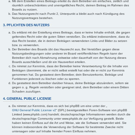
Mit dem Erstellen eines Beitrags erteilst du dem Betreiber ein einfaches, zeitlich und
räumlich unbeschränktes und unentgeltliches Recht, deinen Beitrag im Rahmen des
Boards zu nutzen.
Das Nutzungsrecht nach Punkt 2, Unterpunkt a bleibt auch nach Kündigung des
Nutzungsvertrages bestehen.
3. PFLICHTEN DES NUTZERS
Du erklärst mit der Erstellung eines Beitrags, dass er keine Inhalte enthält, die gegen
geltendes Recht oder die guten Sitten verstoßen. Du erklärst insbesondere, dass du
das Recht besitzt, die in deinen Beiträgen verwendeten Links und Bilder zu setzen
bzw. zu verwenden.
Der Betreiber des Boards übt das Hausrecht aus. Bei Verstößen gegen diese
Nutzungsbedingungen oder anderer im Board veröffentlichten Regeln kann der
Betreiber dich nach Abmahnung zeitweise oder dauerhaft von der Nutzung dieses
Boards ausschließen und dir ein Hausverbot erteilen.
Du nimmst zur Kenntnis, dass der Betreiber keine Verantwortung für die Inhalte von
Beiträgen übernimmt, die er nicht selbst erstellt hat oder die er nicht zur Kenntnis
genommen hat. Du gestattest dem Betreiber, dein Benutzerkonto, Beiträge und
Funktionen jederzeit zu löschen oder zu sperren.
Du gestattest dem Betreiber darüber hinaus, deine Beiträge abzuändern, sofern sie
gegen o. g. Regeln verstoßen oder geeignet sind, dem Betreiber oder einem Dritten
Schaden zuzufügen.
4. GENERAL PUBLIC LICENSE
Du nimmst zur Kenntnis, dass es sich bei phpBB um eine unter der „
GNU General Public License v2
“ (GPL) bereitgestellten Foren-Software von phpBB
Limited (www.phpbb.com) handelt; deutschsprachige Informationen werden durch die
deutschsprachige Community unter www.phpbb.de zur Verfügung gestellt. Beide
haben keinen Einfluss auf die Art und Weise, wie die Software verwendet wird. Sie
können insbesondere die Verwendung der Software für bestimmte Zwecke nicht
untersagen oder auf Inhalte fremder Foren Einfluss nehmen.