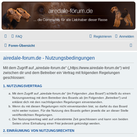
airedale-forum.de
FAQ
Registrieren
Anmelden
S
Foren-Übersicht
u
airedale-forum.de - Nutzungsbedingungen
c
h
Mit dem Zugriff auf „airedale-forum.de“ („https://www.airedale-forum.de“) wird
zwischen dir und dem Betreiber ein Vertrag mit folgenden Regelungen
e
geschlossen:
1. NUTZUNGSVERTRAG
Mit dem Zugriff auf „airedale-forum.de“ (im Folgenden „das Board“) schließt du einen
Nutzungsvertrag mit dem Betreiber des Boards ab (im Folgenden „Betreiber“) und
erklärst dich mit den nachfolgenden Regelungen einverstanden.
Wenn du mit diesen Regelungen nicht einverstanden bist, so darfst du das Board
nicht weiter nutzen. Für die Nutzung des Boards gelten jeweils die an dieser Stelle
veröffentlichten Regelungen.
Der Nutzungsvertrag wird auf unbestimmte Zeit geschlossen und kann von beiden
Seiten ohne Einhaltung einer Frist jederzeit gekündigt werden.
2. EINRÄUMUNG VON NUTZUNGSRECHTEN