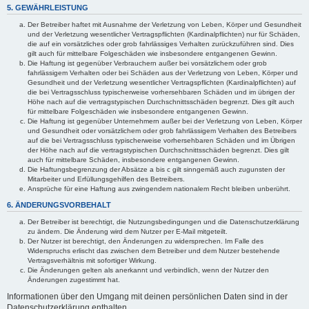
5. GEWÄHRLEISTUNG
Der Betreiber haftet mit Ausnahme der Verletzung von Leben, Körper und Gesundheit
und der Verletzung wesentlicher Vertragspflichten (Kardinalpflichten) nur für Schäden,
die auf ein vorsätzliches oder grob fahrlässiges Verhalten zurückzuführen sind. Dies
gilt auch für mittelbare Folgeschäden wie insbesondere entgangenen Gewinn.
Die Haftung ist gegenüber Verbrauchern außer bei vorsätzlichem oder grob
fahrlässigem Verhalten oder bei Schäden aus der Verletzung von Leben, Körper und
Gesundheit und der Verletzung wesentlicher Vertragspflichten (Kardinalpflichten) auf
die bei Vertragsschluss typischerweise vorhersehbaren Schäden und im übrigen der
Höhe nach auf die vertragstypischen Durchschnittsschäden begrenzt. Dies gilt auch
für mittelbare Folgeschäden wie insbesondere entgangenen Gewinn.
Die Haftung ist gegenüber Unternehmern außer bei der Verletzung von Leben, Körper
und Gesundheit oder vorsätzlichem oder grob fahrlässigem Verhalten des Betreibers
auf die bei Vertragsschluss typischerweise vorhersehbaren Schäden und im Übrigen
der Höhe nach auf die vertragstypischen Durchschnittsschäden begrenzt. Dies gilt
auch für mittelbare Schäden, insbesondere entgangenen Gewinn.
Die Haftungsbegrenzung der Absätze a bis c gilt sinngemäß auch zugunsten der
Mitarbeiter und Erfüllungsgehilfen des Betreibers.
Ansprüche für eine Haftung aus zwingendem nationalem Recht bleiben unberührt.
6. ÄNDERUNGSVORBEHALT
Der Betreiber ist berechtigt, die Nutzungsbedingungen und die Datenschutzerklärung
zu ändern. Die Änderung wird dem Nutzer per E-Mail mitgeteilt.
Der Nutzer ist berechtigt, den Änderungen zu widersprechen. Im Falle des
Widerspruchs erlischt das zwischen dem Betreiber und dem Nutzer bestehende
Vertragsverhältnis mit sofortiger Wirkung.
Die Änderungen gelten als anerkannt und verbindlich, wenn der Nutzer den
Änderungen zugestimmt hat.
Informationen über den Umgang mit deinen persönlichen Daten sind in der
Datenschutzerklärung enthalten.