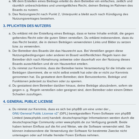
Mit dem Erstellen eines Beitrags erteilst du dem Betreiber ein einfaches, zeitlich und
räumlich unbeschränktes und unentgeltliches Recht, deinen Beitrag im Rahmen des
Boards zu nutzen.
Das Nutzungsrecht nach Punkt 2, Unterpunkt a bleibt auch nach Kündigung des
Nutzungsvertrages bestehen.
3. PFLICHTEN DES NUTZERS
Du erklärst mit der Erstellung eines Beitrags, dass er keine Inhalte enthält, die gegen
geltendes Recht oder die guten Sitten verstoßen. Du erklärst insbesondere, dass du
das Recht besitzt, die in deinen Beiträgen verwendeten Links und Bilder zu setzen
bzw. zu verwenden.
Der Betreiber des Boards übt das Hausrecht aus. Bei Verstößen gegen diese
Nutzungsbedingungen oder anderer im Board veröffentlichten Regeln kann der
Betreiber dich nach Abmahnung zeitweise oder dauerhaft von der Nutzung dieses
Boards ausschließen und dir ein Hausverbot erteilen.
Du nimmst zur Kenntnis, dass der Betreiber keine Verantwortung für die Inhalte von
Beiträgen übernimmt, die er nicht selbst erstellt hat oder die er nicht zur Kenntnis
genommen hat. Du gestattest dem Betreiber, dein Benutzerkonto, Beiträge und
Funktionen jederzeit zu löschen oder zu sperren.
Du gestattest dem Betreiber darüber hinaus, deine Beiträge abzuändern, sofern sie
gegen o. g. Regeln verstoßen oder geeignet sind, dem Betreiber oder einem Dritten
Schaden zuzufügen.
4. GENERAL PUBLIC LICENSE
Du nimmst zur Kenntnis, dass es sich bei phpBB um eine unter der „
GNU General Public License v2
“ (GPL) bereitgestellten Foren-Software von phpBB
Limited (www.phpbb.com) handelt; deutschsprachige Informationen werden durch die
deutschsprachige Community unter www.phpbb.de zur Verfügung gestellt. Beide
haben keinen Einfluss auf die Art und Weise, wie die Software verwendet wird. Sie
können insbesondere die Verwendung der Software für bestimmte Zwecke nicht
untersagen oder auf Inhalte fremder Foren Einfluss nehmen.