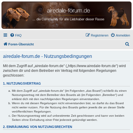
airedale-forum.de
FAQ
Registrieren
Anmelden
S
Foren-Übersicht
u
airedale-forum.de - Nutzungsbedingungen
c
h
Mit dem Zugriff auf „airedale-forum.de“ („https://www.airedale-forum.de“) wird
zwischen dir und dem Betreiber ein Vertrag mit folgenden Regelungen
e
geschlossen:
1. NUTZUNGSVERTRAG
Mit dem Zugriff auf „airedale-forum.de“ (im Folgenden „das Board“) schließt du einen
Nutzungsvertrag mit dem Betreiber des Boards ab (im Folgenden „Betreiber“) und
erklärst dich mit den nachfolgenden Regelungen einverstanden.
Wenn du mit diesen Regelungen nicht einverstanden bist, so darfst du das Board
nicht weiter nutzen. Für die Nutzung des Boards gelten jeweils die an dieser Stelle
veröffentlichten Regelungen.
Der Nutzungsvertrag wird auf unbestimmte Zeit geschlossen und kann von beiden
Seiten ohne Einhaltung einer Frist jederzeit gekündigt werden.
2. EINRÄUMUNG VON NUTZUNGSRECHTEN