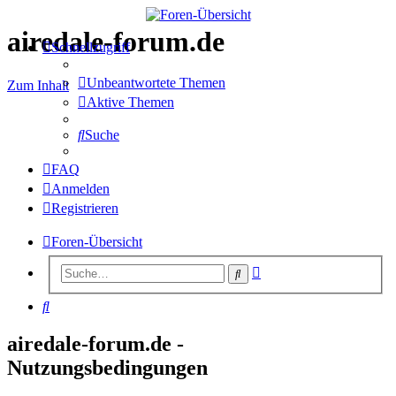
airedale-forum.de
Schnellzugriff
Unbeantwortete Themen
Zum Inhalt
Aktive Themen
Suche
FAQ
Anmelden
Registrieren
Foren-Übersicht
Erweiterte
Suche
Suche
Suche
airedale-forum.de -
Nutzungsbedingungen