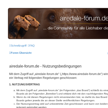
airedale-forum.de
Schnellzugriff
FAQ
Foren-Übersicht
airedale-forum.de - Nutzungsbedingungen
Mit dem Zugriff auf „airedale-forum.de“ („https://www.airedale-forum.de“) w
ein Vertrag mit folgenden Regelungen geschlossen:
1. NUTZUNGSVERTRAG
Mit dem Zugriff auf „airedale-forum.de“ (im Folgenden „das Board“) schließt du ei
Boards ab (im Folgenden „Betreiber“) und erklärst dich mit den nachfolgenden R
Wenn du mit diesen Regelungen nicht einverstanden bist, so darfst du das Board 
Boards gelten jeweils die an dieser Stelle veröffentlichten Regelungen.
Der Nutzungsvertrag wird auf unbestimmte Zeit geschlossen und kann von beiden 
jederzeit gekündigt werden.