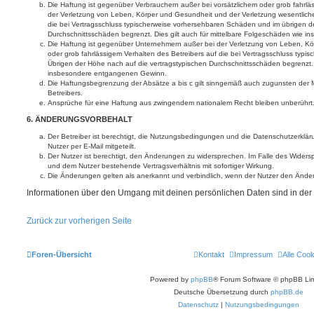
Die Haftung ist gegenüber Verbrauchern außer bei vorsätzlichem oder grob fahrl
der Verletzung von Leben, Körper und Gesundheit und der Verletzung wesentlicher 
die bei Vertragsschluss typischerweise vorhersehbaren Schäden und im übrigen d
Durchschnittsschäden begrenzt. Dies gilt auch für mittelbare Folgeschäden wie
Die Haftung ist gegenüber Unternehmern außer bei der Verletzung von Leben, Kö
oder grob fahrlässigem Verhalten des Betreibers auf die bei Vertragsschluss typ
Übrigen der Höhe nach auf die vertragstypischen Durchschnittsschäden begrenzt. D
insbesondere entgangenen Gewinn.
Die Haftungsbegrenzung der Absätze a bis c gilt sinngemäß auch zugunsten der Mi
Betreibers.
Ansprüche für eine Haftung aus zwingendem nationalem Recht bleiben unberührt
6. ÄNDERUNGSVORBEHALT
Der Betreiber ist berechtigt, die Nutzungsbedingungen und die Datenschutzerklä
Nutzer per E-Mail mitgeteilt.
Der Nutzer ist berechtigt, den Änderungen zu widersprechen. Im Falle des Widers
und dem Nutzer bestehende Vertragsverhältnis mit sofortiger Wirkung.
Die Änderungen gelten als anerkannt und verbindlich, wenn der Nutzer den Ände
Informationen über den Umgang mit deinen persönlichen Daten sind in der
Zurück zur vorherigen Seite
Foren-Übersicht
Kontakt
Impressum
Alle Coo
Powered by
phpBB
® Forum Software © phpBB Lim
Deutsche Übersetzung durch
phpBB.de
Datenschutz
|
Nutzungsbedingungen