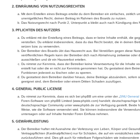
2. EINRÄUMUNG VON NUTZUNGSRECHTEN
Mit dem Erstellen eines Beitrags erteilst du dem Betreiber ein einfaches, zeitlich
unentgeltliches Recht, deinen Beitrag im Rahmen des Boards zu nutzen.
Das Nutzungsrecht nach Punkt 2, Unterpunkt a bleibt auch nach Kündigung des 
3. PFLICHTEN DES NUTZERS
Du erklärst mit der Erstellung eines Beitrags, dass er keine Inhalte enthält, die g
verstoßen. Du erklärst insbesondere, dass du das Recht besitzt, die in deinen Be
setzen bzw. zu verwenden.
Der Betreiber des Boards übt das Hausrecht aus. Bei Verstößen gegen diese Nu
veröffentlichten Regeln kann der Betreiber dich nach Abmahnung zeitweise oder 
ausschließen und dir ein Hausverbot erteilen.
Du nimmst zur Kenntnis, dass der Betreiber keine Verantwortung für die Inhalte vo
erstellt hat oder die er nicht zur Kenntnis genommen hat. Du gestattest dem Betre
Funktionen jederzeit zu löschen oder zu sperren.
Du gestattest dem Betreiber darüber hinaus, deine Beiträge abzuändern, sofern s
geeignet sind, dem Betreiber oder einem Dritten Schaden zuzufügen.
4. GENERAL PUBLIC LICENSE
Du nimmst zur Kenntnis, dass es sich bei phpBB um eine unter der „
GNU General 
Foren-Software von phpBB Limited (www.phpbb.com) handelt; deutschsprachige I
deutschsprachige Community unter www.phpbb.de zur Verfügung gestellt. Beide ha
Weise, wie die Software verwendet wird. Sie können insbesondere die Verwendun
untersagen oder auf Inhalte fremder Foren Einfluss nehmen.
5. GEWÄHRLEISTUNG
Der Betreiber haftet mit Ausnahme der Verletzung von Leben, Körper und Gesundh
Vertragspflichten (Kardinalpflichten) nur für Schäden, die auf ein vorsätzliches ode
zurückzuführen sind. Dies gilt auch für mittelbare Folgeschäden wie insbesonde