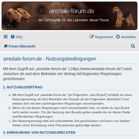
airedale-forum.de
FAQ
Registrieren
Anmelden
S
Foren-Übersicht
u
airedale-forum.de - Nutzungsbedingungen
c
h
Mit dem Zugriff auf „airedale-forum.de“ („https://www.airedale-forum.de“) wird
zwischen dir und dem Betreiber ein Vertrag mit folgenden Regelungen
e
geschlossen:
1. NUTZUNGSVERTRAG
Mit dem Zugriff auf „airedale-forum.de“ (im Folgenden „das Board“) schließt du einen
Nutzungsvertrag mit dem Betreiber des Boards ab (im Folgenden „Betreiber“) und
erklärst dich mit den nachfolgenden Regelungen einverstanden.
Wenn du mit diesen Regelungen nicht einverstanden bist, so darfst du das Board
nicht weiter nutzen. Für die Nutzung des Boards gelten jeweils die an dieser Stelle
veröffentlichten Regelungen.
Der Nutzungsvertrag wird auf unbestimmte Zeit geschlossen und kann von beiden
Seiten ohne Einhaltung einer Frist jederzeit gekündigt werden.
2. EINRÄUMUNG VON NUTZUNGSRECHTEN