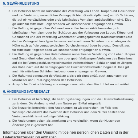
5. GEWÄHRLEISTUNG
Der Betreiber haftet mit Ausnahme der Verletzung von Leben, Körper und Gesundheit
und der Verletzung wesentlicher Vertragspflichten (Kardinalpflichten) nur für Schäden,
die auf ein vorsätzliches oder grob fahrlässiges Verhalten zurückzuführen sind. Dies
gilt auch für mittelbare Folgeschäden wie insbesondere entgangenen Gewinn.
Die Haftung ist gegenüber Verbrauchern außer bei vorsätzlichem oder grob
fahrlässigem Verhalten oder bei Schäden aus der Verletzung von Leben, Körper und
Gesundheit und der Verletzung wesentlicher Vertragspflichten (Kardinalpflichten) auf
die bei Vertragsschluss typischerweise vorhersehbaren Schäden und im übrigen der
Höhe nach auf die vertragstypischen Durchschnittsschäden begrenzt. Dies gilt auch
für mittelbare Folgeschäden wie insbesondere entgangenen Gewinn.
Die Haftung ist gegenüber Unternehmern außer bei der Verletzung von Leben, Körper
und Gesundheit oder vorsätzlichem oder grob fahrlässigem Verhalten des Betreibers
auf die bei Vertragsschluss typischerweise vorhersehbaren Schäden und im Übrigen
der Höhe nach auf die vertragstypischen Durchschnittsschäden begrenzt. Dies gilt
auch für mittelbare Schäden, insbesondere entgangenen Gewinn.
Die Haftungsbegrenzung der Absätze a bis c gilt sinngemäß auch zugunsten der
Mitarbeiter und Erfüllungsgehilfen des Betreibers.
Ansprüche für eine Haftung aus zwingendem nationalem Recht bleiben unberührt.
6. ÄNDERUNGSVORBEHALT
Der Betreiber ist berechtigt, die Nutzungsbedingungen und die Datenschutzerklärung
zu ändern. Die Änderung wird dem Nutzer per E-Mail mitgeteilt.
Der Nutzer ist berechtigt, den Änderungen zu widersprechen. Im Falle des
Widerspruchs erlischt das zwischen dem Betreiber und dem Nutzer bestehende
Vertragsverhältnis mit sofortiger Wirkung.
Die Änderungen gelten als anerkannt und verbindlich, wenn der Nutzer den
Änderungen zugestimmt hat.
Informationen über den Umgang mit deinen persönlichen Daten sind in der
Datenschutzerklärung enthalten.