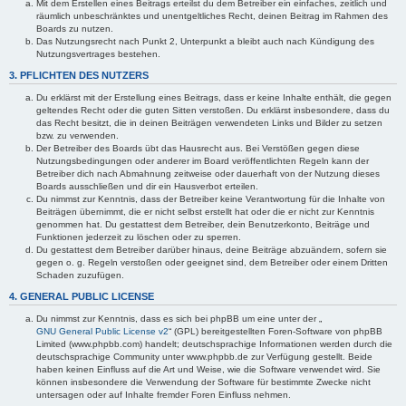
Mit dem Erstellen eines Beitrags erteilst du dem Betreiber ein einfaches, zeitlich und
räumlich unbeschränktes und unentgeltliches Recht, deinen Beitrag im Rahmen des
Boards zu nutzen.
Das Nutzungsrecht nach Punkt 2, Unterpunkt a bleibt auch nach Kündigung des
Nutzungsvertrages bestehen.
3. PFLICHTEN DES NUTZERS
Du erklärst mit der Erstellung eines Beitrags, dass er keine Inhalte enthält, die gegen
geltendes Recht oder die guten Sitten verstoßen. Du erklärst insbesondere, dass du
das Recht besitzt, die in deinen Beiträgen verwendeten Links und Bilder zu setzen
bzw. zu verwenden.
Der Betreiber des Boards übt das Hausrecht aus. Bei Verstößen gegen diese
Nutzungsbedingungen oder anderer im Board veröffentlichten Regeln kann der
Betreiber dich nach Abmahnung zeitweise oder dauerhaft von der Nutzung dieses
Boards ausschließen und dir ein Hausverbot erteilen.
Du nimmst zur Kenntnis, dass der Betreiber keine Verantwortung für die Inhalte von
Beiträgen übernimmt, die er nicht selbst erstellt hat oder die er nicht zur Kenntnis
genommen hat. Du gestattest dem Betreiber, dein Benutzerkonto, Beiträge und
Funktionen jederzeit zu löschen oder zu sperren.
Du gestattest dem Betreiber darüber hinaus, deine Beiträge abzuändern, sofern sie
gegen o. g. Regeln verstoßen oder geeignet sind, dem Betreiber oder einem Dritten
Schaden zuzufügen.
4. GENERAL PUBLIC LICENSE
Du nimmst zur Kenntnis, dass es sich bei phpBB um eine unter der „
GNU General Public License v2
“ (GPL) bereitgestellten Foren-Software von phpBB
Limited (www.phpbb.com) handelt; deutschsprachige Informationen werden durch die
deutschsprachige Community unter www.phpbb.de zur Verfügung gestellt. Beide
haben keinen Einfluss auf die Art und Weise, wie die Software verwendet wird. Sie
können insbesondere die Verwendung der Software für bestimmte Zwecke nicht
untersagen oder auf Inhalte fremder Foren Einfluss nehmen.