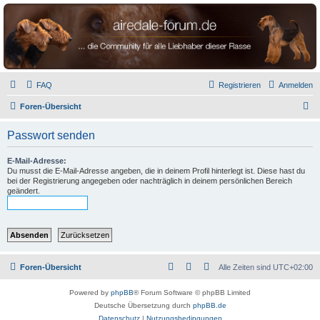
airedale-forum.de
FAQ
Registrieren
Anmelden
S
Foren-Übersicht
u
Passwort senden
c
h
E-Mail-Adresse:
Du musst die E-Mail-Adresse angeben, die in deinem Profil hinterlegt ist. Diese hast du
e
bei der Registrierung angegeben oder nachträglich in deinem persönlichen Bereich
geändert.
Foren-Übersicht
Alle Zeiten sind
UTC+02:00
Powered by
phpBB
® Forum Software © phpBB Limited
Deutsche Übersetzung durch
phpBB.de
Datenschutz
|
Nutzungsbedingungen