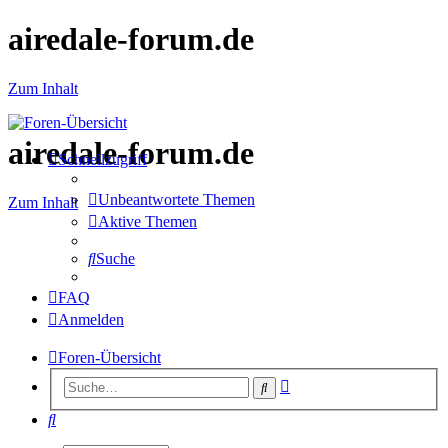
airedale-forum.de
Zum Inhalt
airedale-forum.de
Schnellzugriff
Unbeantwortete Themen
Zum Inhalt
Aktive Themen
Suche
FAQ
Anmelden
Foren-Übersicht
Erweiterte
Suche
Suche
Suche