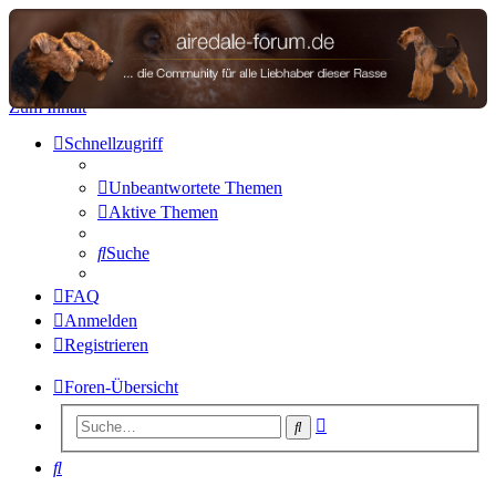
airedale-forum.de
Zum Inhalt
Schnellzugriff
Unbeantwortete Themen
Aktive Themen
Suche
FAQ
Anmelden
Registrieren
Foren-Übersicht
Erweiterte
Suche
Suche
Suche