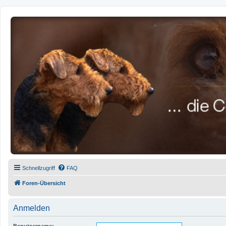
airedale-forum.de
Schnellzugriff
FAQ
Foren-Übersicht
Anmelden
Benutzername: