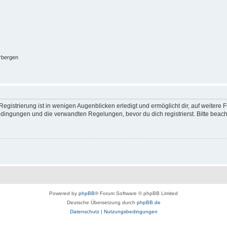
rbergen
egistrierung ist in wenigen Augenblicken erledigt und ermöglicht dir, auf weitere 
ingungen und die verwandten Regelungen, bevor du dich registrierst. Bitte beach
Powered by
phpBB
® Forum Software © phpBB Limited
Deutsche Übersetzung durch
phpBB.de
Datenschutz
|
Nutzungsbedingungen