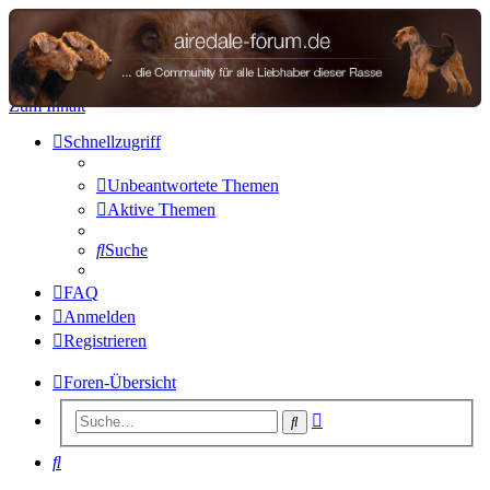
airedale-forum.de
Zum Inhalt
Schnellzugriff
Unbeantwortete Themen
Aktive Themen
Suche
FAQ
Anmelden
Registrieren
Foren-Übersicht
Erweiterte
Suche
Suche
Suche