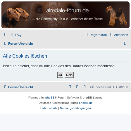
airedale-forum.de
FAQ
Registrieren
Anmelden
S
Foren-Übersicht
u
Alle Cookies löschen
c
h
Bist du dir sicher, dass du alle Cookies des Boards löschen möchtest?
e
Foren-Übersicht
Alle Zeiten sind
UTC+02:00
Powered by
phpBB
® Forum Software © phpBB Limited
Deutsche Übersetzung durch
phpBB.de
Datenschutz
|
Nutzungsbedingungen