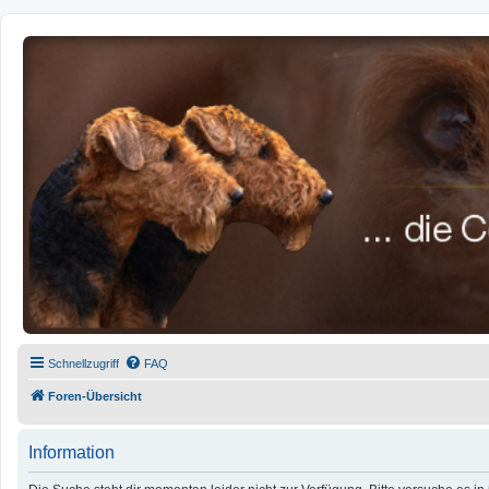
airedale-forum.de
Schnellzugriff
FAQ
Foren-Übersicht
Information