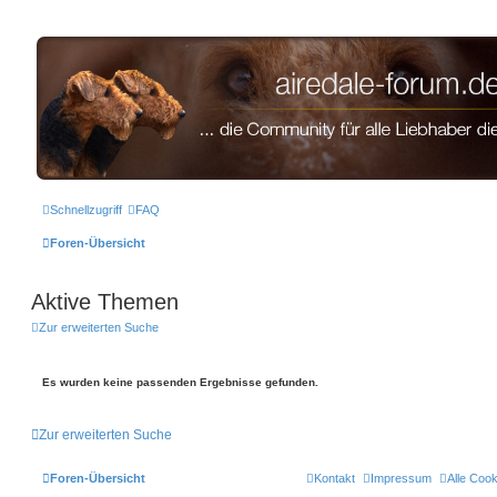
airedale-forum.de
Schnellzugriff
FAQ
Foren-Übersicht
Aktive Themen
Zur erweiterten Suche
Es wurden keine passenden Ergebnisse gefunden.
Zur erweiterten Suche
Foren-Übersicht
Kontakt
Impressum
Alle Coo