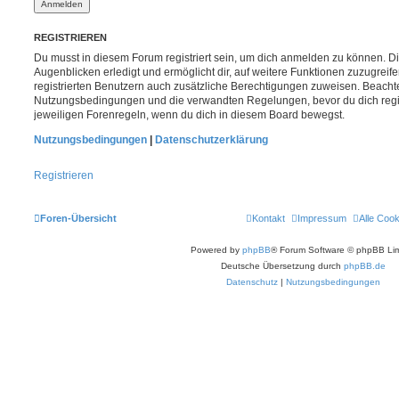
REGISTRIEREN
Du musst in diesem Forum registriert sein, um dich anmelden zu können. Di
Augenblicken erledigt und ermöglicht dir, auf weitere Funktionen zuzugreif
registrierten Benutzern auch zusätzliche Berechtigungen zuweisen. Beachte
Nutzungsbedingungen und die verwandten Regelungen, bevor du dich registr
jeweiligen Forenregeln, wenn du dich in diesem Board bewegst.
Nutzungsbedingungen
|
Datenschutzerklärung
Registrieren
Foren-Übersicht
Kontakt
Impressum
Alle Coo
Powered by
phpBB
® Forum Software © phpBB Lim
Deutsche Übersetzung durch
phpBB.de
Datenschutz
|
Nutzungsbedingungen