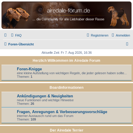
airedale-forum.de
FAQ
Registrieren
Anmelden
S
Foren-Übersicht
u
Aktuelle Zeit: Fr 7. Aug 2026, 16:36
c
Herzlich Willkommen im Airedale Forum
h
Foren-Knigge
e
eine kleine Aufstellung von wichtigen Regeln, die jeder gelesen haben sollte...
Themen:
1
Boardinformationen
Ankündigungen & Neuigkeiten
neue Funktionen und wichtige Hinweise
Themen:
26
Fragen, Anregungen & Verbesserungsvorschläge
interner Austausch rund um das Forum
Themen:
109
Der Airedale Terrier