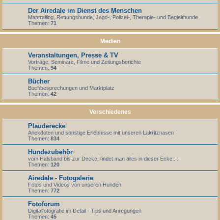
Der Airedale im Dienst des Menschen
Mantrailing, Rettungshunde, Jagd-, Polizei-, Therapie- und Begleithunde
Themen:
71
Medien
Veranstaltungen, Presse & TV
Vorträge, Seminare, Filme und Zeitungsberichte
Themen:
94
Bücher
Buchbesprechungen und Marktplatz
Themen:
42
Verschiedenes
Plauderecke
Anekdoten und sonstige Erlebnisse mit unseren Lakritznasen
Themen:
834
Hundezubehör
vom Halsband bis zur Decke, findet man alles in dieser Ecke....
Themen:
120
Airedale - Fotogalerie
Fotos und Videos von unseren Hunden
Themen:
772
Fotoforum
Digitalfotografie im Detail - Tips und Anregungen
Themen:
45