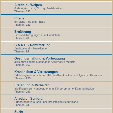
Airedale - Welpen
Geburt, Aufzucht, Einzug, Sozialisation
Themen:
131
Pflege
hilfreiche Tips und Tricks
Themen:
133
Ernährung
Tips und Anregungen zum Hundefutter
Themen:
78
B.A.R.F. - Rohfütterung
Ansätze und Hilfestellungen
Themen:
85
Gesunderhaltung & Vorbeugung
alles zum Thema Gesundheit / Alternative Medizin
Themen:
167
Krankheiten & Verletzungen
Erfahrungsaustausch und Hilfe bei Krankheiten - erfolgreiche Therapien
Themen:
279
Erziehung & Verhalten
alle Fragen zur Hundeerziehung, Körpersprache, Kommunikation
Themen:
293
Airedale - Senioren
Erfahrungsaustausch über ihre jetzigen Bedürfnisse
Themen:
34
Zucht