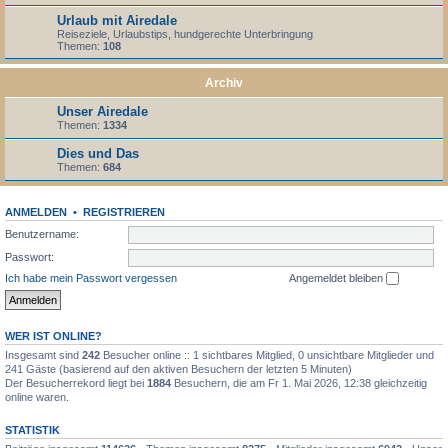
Urlaub mit Airedale
Reiseziele, Urlaubstips, hundgerechte Unterbringung
Themen:
108
Archiv
Unser Airedale
Themen:
1334
Dies und Das
Themen:
684
ANMELDEN
•
REGISTRIEREN
Benutzername:
Passwort:
Ich habe mein Passwort vergessen
Angemeldet bleiben
WER IST ONLINE?
Insgesamt sind
242
Besucher online :: 1 sichtbares Mitglied, 0 unsichtbare Mitglieder und
241 Gäste (basierend auf den aktiven Besuchern der letzten 5 Minuten)
Der Besucherrekord liegt bei
1884
Besuchern, die am Fr 1. Mai 2026, 12:38 gleichzeitig
online waren.
STATISTIK