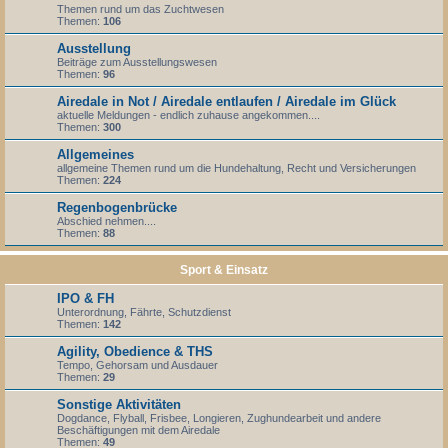
Themen rund um das Zuchtwesen
Themen:
106
Ausstellung
Beiträge zum Ausstellungswesen
Themen:
96
Airedale in Not / Airedale entlaufen / Airedale im Glück
aktuelle Meldungen - endlich zuhause angekommen....
Themen:
300
Allgemeines
allgemeine Themen rund um die Hundehaltung, Recht und Versicherungen
Themen:
224
Regenbogenbrücke
Abschied nehmen....
Themen:
88
Sport & Einsatz
IPO & FH
Unterordnung, Fährte, Schutzdienst
Themen:
142
Agility, Obedience & THS
Tempo, Gehorsam und Ausdauer
Themen:
29
Sonstige Aktivitäten
Dogdance, Flyball, Frisbee, Longieren, Zughundearbeit und andere
Beschäftigungen mit dem Airedale
Themen:
49