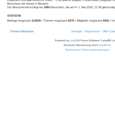
Insgesamt sind
228
Besucher online :: 1 sichtbares Mitglied, 0 unsichtbare Mitglieder
Besuchern der letzten 5 Minuten)
Der Besucherrekord liegt bei
1884
Besuchern, die am Fr 1. Mai 2026, 12:38 gleichzeiti
STATISTIK
Beiträge insgesamt
114626
• Themen insgesamt
8275
• Mitglieder insgesamt
6942
• Un
Foren-Übersicht
Kontakt
Impressum
Alle Coo
Powered by
phpBB
® Forum Software © phpBB Lim
Deutsche Übersetzung durch
phpBB.de
Datenschutz
|
Nutzungsbedingungen