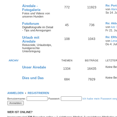
Airedale -
Re: Port
772
11923
von
Alan
Fotogalerie
So 14. J
Fotos und Videos von
unseren Hunden
Fotoforum
Re: Akb
45
736
von
lutz
Digitalfotografie im Detail
- Tips und Anregungen
Fr 21. Ju
Urlaub mit
Re: ERf
108
1043
von
Len
Airedale
Do 4. Ju
Reiseziele, Urlaubstips,
hundgerechte
Unterbringung
ARCHIV
THEMEN
BEITRÄGE
LETZTER
Unser Airedale
Keine Be
1334
16435
Dies und Das
Keine Be
684
7929
ANMELDEN
•
REGISTRIEREN
Benutzername:
Passwort:
Ich habe mein Passwort ver
WER IST ONLINE?