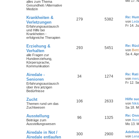
Mo 17. N
alles zum Thema
Gesundheit / Alternative
Medizin
Krankheiten &
Re: Hum
279
5382
von
Led
Verletzungen
Fr 14. Ju
Erfahrungsaustausch
und Hilfe bei
Krankheiten -
erfolgreiche Therapien
Erziehung &
Re: Rüc
293
5451
von
Bett
Verhalten
Sa 4. Ap
alle Fragen zur
Hundeerziehung,
Körpersprache,
Kommunikation
Airedale -
Re: Rat
34
1274
von
men
Senioren
Fr 12. S
Erfahrungsaustausch
über ihre jetzigen
Bedürfnisse
Zucht
Hilfe s
106
2633
von
Nikit
Themen rund um das
Zuchtwesen
Sa 18. M
Ausstellung
Re: Onn
96
1325
von
Asc
Beiträge zum
Ausstellungswesen
Mo 13. M
Airedale in Not /
Adelhei
300
2900
von
Len
Airedale entlaufen