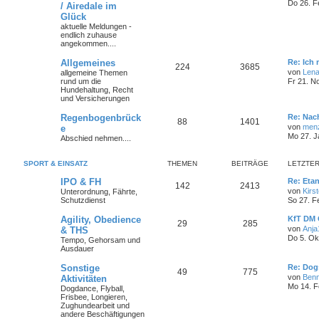
Do 26. F
/ Airedale im
Glück
aktuelle Meldungen -
endlich zuhause
angekommen....
Allgemeines
Re: Ich
224
3685
von
Len
allgemeine Themen
rund um die
Fr 21. N
Hundehaltung, Recht
und Versicherungen
Regenbogenbrück
Re: Nac
88
1401
von
men
e
Mo 27. J
Abschied nehmen....
SPORT & EINSATZ
THEMEN
BEITRÄGE
LETZTER
IPO & FH
Re: Eta
142
2413
von
Kirs
Unterordnung, Fährte,
Schutzdienst
So 27. F
Agility, Obedience
KfT DM 
29
285
von
Anja
& THS
Do 5. Ok
Tempo, Gehorsam und
Ausdauer
Sonstige
Re: Dog
49
775
von
Ben
Aktivitäten
Mo 14. F
Dogdance, Flyball,
Frisbee, Longieren,
Zughundearbeit und
andere Beschäftigungen