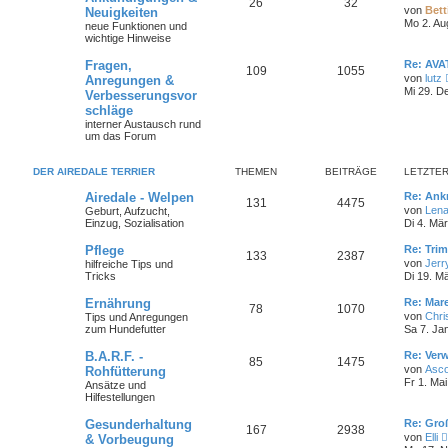
26
32
von
Bett
Neuigkeiten
Mo 2. Au
neue Funktionen und
wichtige Hinweise
Fragen,
Re: AV
109
1055
von
lutz
Anregungen &
Mi 29. D
Verbesserungsvor
schläge
interner Austausch rund
um das Forum
DER AIREDALE TERRIER
THEMEN
BEITRÄGE
LETZTER
Airedale - Welpen
Re: Ank
131
4475
von
Len
Geburt, Aufzucht,
Einzug, Sozialisation
Di 4. Mä
Pflege
Re: Tri
133
2387
von
Jerr
hilfreiche Tips und
Tricks
Di 19. M
Ernährung
Re: Mar
78
1070
von
Chri
Tips und Anregungen
zum Hundefutter
Sa 7. Ja
B.A.R.F. -
Re: Ver
85
1475
von
Asc
Rohfütterung
Fr 1. Ma
Ansätze und
Hilfestellungen
Gesunderhaltung
Re: Gro
167
2938
von
Elli
& Vorbeugung