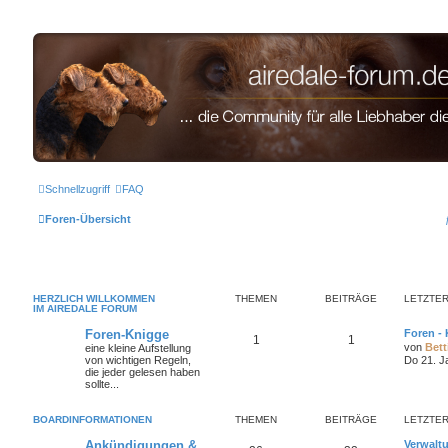
airedale-forum.de
Schnellzugriff
FAQ
Foren-Übersicht
HERZLICH WILLKOMMEN
THEMEN
BEITRÄGE
LETZTER
IM AIREDALE FORUM
Foren-Knigge
Foren -
1
1
von
Bett
eine kleine Aufstellung
von wichtigen Regeln,
Do 21. J
die jeder gelesen haben
sollte...
BOARDINFORMATIONEN
THEMEN
BEITRÄGE
LETZTER
Ankündigungen &
Verwalt