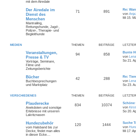
mit dem Airedale
Der Airedale im
Re: War
71
891
von
Anja
Dienst des
Mi 15. M
Menschen
Mantrailing,
Rettungshunde, Jagd-,
Polizei-, Therapie- und
Begleithunde
MEDIEN
THEMEN
BEITRÄGE
LETZTER
Veranstaltungen,
Bunte H
94
858
von
Len
Presse & TV
So 21. A
Vorträge, Seminare,
Filme und
Zeitungsberichte
Bücher
Re: Tier
42
288
von
Len
Buchbesprechungen
und Marktplatz
So 23. A
VERSCHIEDENES
THEMEN
BEITRÄGE
LETZTER
Plauderecke
Schöne 
834
10374
von
Kirs
Anekdoten und sonstige
Erlebnisse mit unseren
So 20. A
Lakritznasen
Hundezubehör
Suche T
120
1444
von
Hund
vom Halsband bis zur
Decke, findet man alles
Mi 17. A
in dieser Ecke....