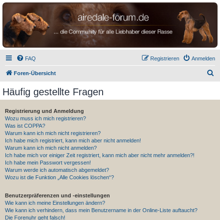
airedale-forum.de
FAQ
Registrieren
Anmelden
S
Foren-Übersicht
u
Häufig gestellte Fragen
c
h
Registrierung und Anmeldung
Wozu muss ich mich registrieren?
e
Was ist COPPA?
Warum kann ich mich nicht registrieren?
Ich habe mich registriert, kann mich aber nicht anmelden!
Warum kann ich mich nicht anmelden?
Ich habe mich vor einiger Zeit registriert, kann mich aber nicht mehr anmelden?!
Ich habe mein Passwort vergessen!
Warum werde ich automatisch abgemeldet?
Wozu ist die Funktion „Alle Cookies löschen“?
Benutzerpräferenzen und -einstellungen
Wie kann ich meine Einstellungen ändern?
Wie kann ich verhindern, dass mein Benutzername in der Online-Liste auftaucht?
Die Forenuhr geht falsch!