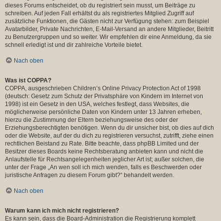
dieses Forums entscheidet, ob du registriert sein musst, um Beiträge zu
schreiben. Auf jeden Fall erhältst du als registriertes Mitglied Zugriff auf
zusätzliche Funktionen, die Gästen nicht zur Verfügung stehen: zum Beispiel
Avatarbilder, Private Nachrichten, E-Mail-Versand an andere Mitglieder, Beitritt
zu Benutzergruppen und so weiter. Wir empfehlen dir eine Anmeldung, da sie
schnell erledigt ist und dir zahlreiche Vorteile bietet.
Nach oben
Was ist COPPA?
COPPA, ausgeschrieben Children’s Online Privacy Protection Act of 1998
(deutsch: Gesetz zum Schutz der Privatsphäre von Kindern im Internet von
1998) ist ein Gesetz in den USA, welches festlegt, dass Websites, die
möglicherweise persönliche Daten von Kindern unter 13 Jahren erheben,
hierzu die Zustimmung der Eltern beziehungsweise des oder der
Erziehungsberechtigten benötigen. Wenn du dir unsicher bist, ob dies auf dich
oder die Website, auf der du dich zu registrieren versuchst, zutrifft, ziehe einen
rechtlichen Beistand zu Rate. Bitte beachte, dass phpBB Limited und der
Besitzer dieses Boards keine Rechtsberatung anbieten kann und nicht die
Anlaufstelle für Rechtsangelegenheiten jeglicher Art ist; außer solchen, die
unter der Frage „An wen soll ich mich wenden, falls es Beschwerden oder
juristische Anfragen zu diesem Forum gibt?“ behandelt werden.
Nach oben
Warum kann ich mich nicht registrieren?
Es kann sein, dass die Board-Administration die Registrierung komplett