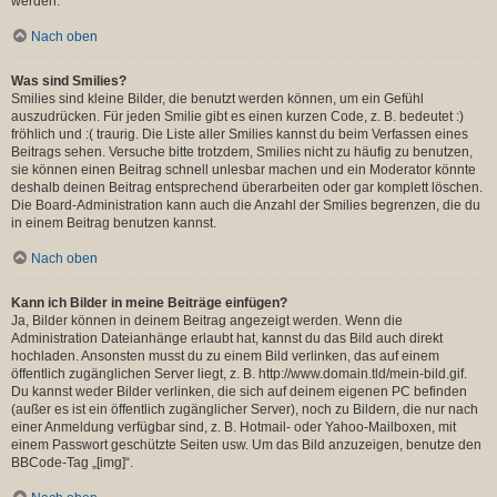
werden.
Nach oben
Was sind Smilies?
Smilies sind kleine Bilder, die benutzt werden können, um ein Gefühl
auszudrücken. Für jeden Smilie gibt es einen kurzen Code, z. B. bedeutet :)
fröhlich und :( traurig. Die Liste aller Smilies kannst du beim Verfassen eines
Beitrags sehen. Versuche bitte trotzdem, Smilies nicht zu häufig zu benutzen,
sie können einen Beitrag schnell unlesbar machen und ein Moderator könnte
deshalb deinen Beitrag entsprechend überarbeiten oder gar komplett löschen.
Die Board-Administration kann auch die Anzahl der Smilies begrenzen, die du
in einem Beitrag benutzen kannst.
Nach oben
Kann ich Bilder in meine Beiträge einfügen?
Ja, Bilder können in deinem Beitrag angezeigt werden. Wenn die
Administration Dateianhänge erlaubt hat, kannst du das Bild auch direkt
hochladen. Ansonsten musst du zu einem Bild verlinken, das auf einem
öffentlich zugänglichen Server liegt, z. B. http://www.domain.tld/mein-bild.gif.
Du kannst weder Bilder verlinken, die sich auf deinem eigenen PC befinden
(außer es ist ein öffentlich zugänglicher Server), noch zu Bildern, die nur nach
einer Anmeldung verfügbar sind, z. B. Hotmail- oder Yahoo-Mailboxen, mit
einem Passwort geschützte Seiten usw. Um das Bild anzuzeigen, benutze den
BBCode-Tag „[img]“.