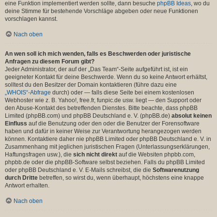
eine Funktion implementiert werden sollte, dann besuche
phpBB Ideas
, wo du
deine Stimme für bestehende Vorschläge abgeben oder neue Funktionen
vorschlagen kannst.
Nach oben
An wen soll ich mich wenden, falls es Beschwerden oder juristische
Anfragen zu diesem Forum gibt?
Jeder Administrator, der auf der „Das Team“-Seite aufgeführt ist, ist ein
geeigneter Kontakt für deine Beschwerde. Wenn du so keine Antwort erhältst,
solltest du den Besitzer der Domain kontaktieren (führe dazu eine
„WHOIS“-Abfrage
durch) oder — falls diese Seite bei einem kostenlosen
Webhoster wie z. B. Yahoo!, free.fr, funpic.de usw. liegt — den Support oder
den Abuse-Kontakt des betreffenden Dienstes. Bitte beachte, dass phpBB
Limited (phpBB.com) und phpBB Deutschland e. V. (phpBB.de)
absolut keinen
Einfluss
auf die Benutzung oder den oder die Benutzer der Forensoftware
haben und dafür in keiner Weise zur Verantwortung herangezogen werden
können. Kontaktiere daher nie phpBB Limited oder phpBB Deutschland e. V. in
Zusammenhang mit jeglichen juristischen Fragen (Unterlassungserklärungen,
Haftungsfragen usw.), die
sich nicht direkt
auf die Websiten phpbb.com,
phpbb.de oder die phpBB-Software selbst beziehen. Falls du phpBB Limited
oder phpBB Deutschland e. V. E-Mails schreibst, die die
Softwarenutzung
durch Dritte
betreffen, so wirst du, wenn überhaupt, höchstens eine knappe
Antwort erhalten.
Nach oben