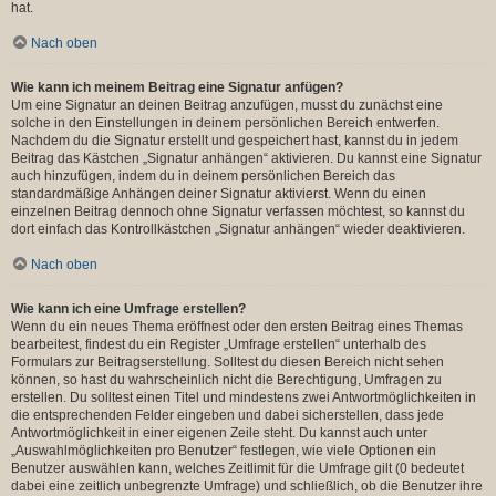
hat.
Nach oben
Wie kann ich meinem Beitrag eine Signatur anfügen?
Um eine Signatur an deinen Beitrag anzufügen, musst du zunächst eine
solche in den Einstellungen in deinem persönlichen Bereich entwerfen.
Nachdem du die Signatur erstellt und gespeichert hast, kannst du in jedem
Beitrag das Kästchen „Signatur anhängen“ aktivieren. Du kannst eine Signatur
auch hinzufügen, indem du in deinem persönlichen Bereich das
standardmäßige Anhängen deiner Signatur aktivierst. Wenn du einen
einzelnen Beitrag dennoch ohne Signatur verfassen möchtest, so kannst du
dort einfach das Kontrollkästchen „Signatur anhängen“ wieder deaktivieren.
Nach oben
Wie kann ich eine Umfrage erstellen?
Wenn du ein neues Thema eröffnest oder den ersten Beitrag eines Themas
bearbeitest, findest du ein Register „Umfrage erstellen“ unterhalb des
Formulars zur Beitragserstellung. Solltest du diesen Bereich nicht sehen
können, so hast du wahrscheinlich nicht die Berechtigung, Umfragen zu
erstellen. Du solltest einen Titel und mindestens zwei Antwortmöglichkeiten in
die entsprechenden Felder eingeben und dabei sicherstellen, dass jede
Antwortmöglichkeit in einer eigenen Zeile steht. Du kannst auch unter
„Auswahlmöglichkeiten pro Benutzer“ festlegen, wie viele Optionen ein
Benutzer auswählen kann, welches Zeitlimit für die Umfrage gilt (0 bedeutet
dabei eine zeitlich unbegrenzte Umfrage) und schließlich, ob die Benutzer ihre