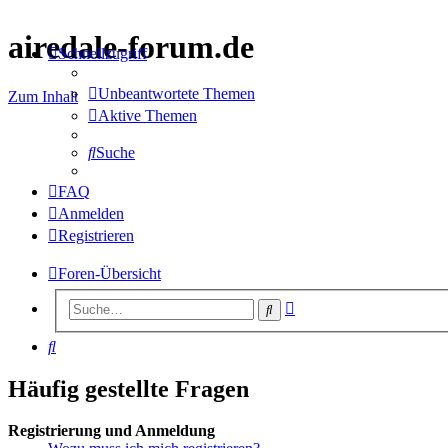
airedale-forum.de
Schnellzugriff
Unbeantwortete Themen
Zum Inhalt
Aktive Themen
Suche
FAQ
Anmelden
Registrieren
Foren-Übersicht
Erweiterte
Suche
Suche
Suche
Häufig gestellte Fragen
Registrierung und Anmeldung