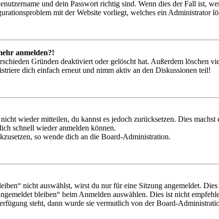
Benutzername und dein Passwort richtig sind. Wenn dies der Fall ist, w
igurationsproblem mit der Website vorliegt, welches ein Administrator l
t mehr anmelden?!
rschieden Gründen deaktiviert oder gelöscht hat. Außerdem löschen vie
triere dich einfach erneut und nimm aktiv an den Diskussionen teil!
 nicht wieder mitteilen, du kannst es jedoch zurücksetzen. Dies machs
 dich schnell wieder anmelden können.
ückzusetzen, so wende dich an die Board-Administration.
en“ nicht auswählst, wirst du nur für eine Sitzung angemeldet. Dies
Angemeldet bleiben“ beim Anmelden auswählen. Dies ist nicht empfehle
Verfügung steht, dann wurde sie vermutlich von der Board-Administratio