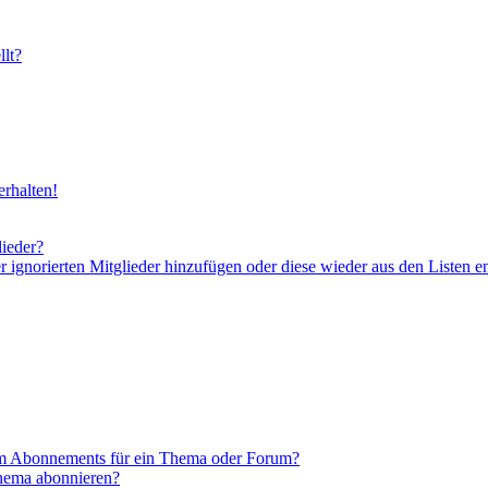
lt?
rhalten!
lieder?
er ignorierten Mitglieder hinzufügen oder diese wieder aus den Listen e
em Abonnements für ein Thema oder Forum?
Thema abonnieren?