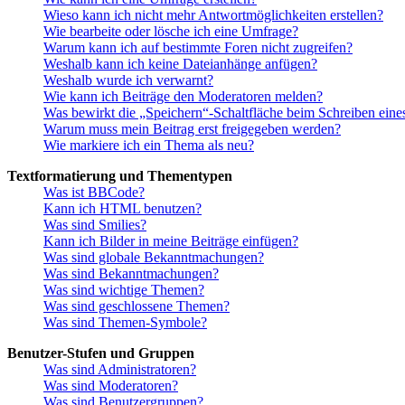
Wieso kann ich nicht mehr Antwortmöglichkeiten erstellen?
Wie bearbeite oder lösche ich eine Umfrage?
Warum kann ich auf bestimmte Foren nicht zugreifen?
Weshalb kann ich keine Dateianhänge anfügen?
Weshalb wurde ich verwarnt?
Wie kann ich Beiträge den Moderatoren melden?
Was bewirkt die „Speichern“-Schaltfläche beim Schreiben eine
Warum muss mein Beitrag erst freigegeben werden?
Wie markiere ich ein Thema als neu?
Textformatierung und Thementypen
Was ist BBCode?
Kann ich HTML benutzen?
Was sind Smilies?
Kann ich Bilder in meine Beiträge einfügen?
Was sind globale Bekanntmachungen?
Was sind Bekanntmachungen?
Was sind wichtige Themen?
Was sind geschlossene Themen?
Was sind Themen-Symbole?
Benutzer-Stufen und Gruppen
Was sind Administratoren?
Was sind Moderatoren?
Was sind Benutzergruppen?