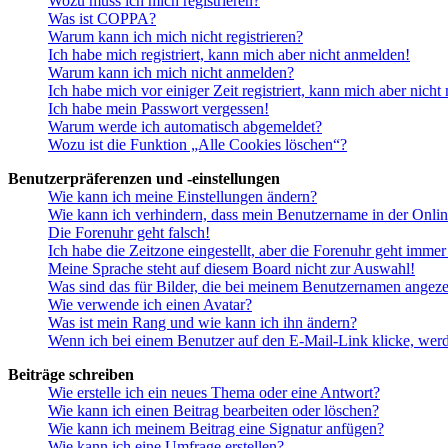
Wozu muss ich mich registrieren?
Was ist COPPA?
Warum kann ich mich nicht registrieren?
Ich habe mich registriert, kann mich aber nicht anmelden!
Warum kann ich mich nicht anmelden?
Ich habe mich vor einiger Zeit registriert, kann mich aber nich
Ich habe mein Passwort vergessen!
Warum werde ich automatisch abgemeldet?
Wozu ist die Funktion „Alle Cookies löschen“?
Benutzerpräferenzen und -einstellungen
Wie kann ich meine Einstellungen ändern?
Wie kann ich verhindern, dass mein Benutzername in der Onlin
Die Forenuhr geht falsch!
Ich habe die Zeitzone eingestellt, aber die Forenuhr geht immer
Meine Sprache steht auf diesem Board nicht zur Auswahl!
Was sind das für Bilder, die bei meinem Benutzernamen angez
Wie verwende ich einen Avatar?
Was ist mein Rang und wie kann ich ihn ändern?
Wenn ich bei einem Benutzer auf den E-Mail-Link klicke, werd
Beiträge schreiben
Wie erstelle ich ein neues Thema oder eine Antwort?
Wie kann ich einen Beitrag bearbeiten oder löschen?
Wie kann ich meinem Beitrag eine Signatur anfügen?
Wie kann ich eine Umfrage erstellen?