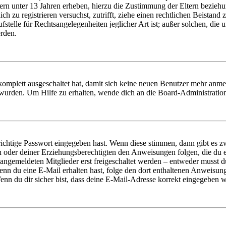
ern unter 13 Jahren erheben, hierzu die Zustimmung der Eltern bezieh
dich zu registrieren versuchst, zutrifft, ziehe einen rechtlichen Beista
stelle für Rechtsangelegenheiten jeglicher Art ist; außer solchen, die
erden.
 komplett ausgeschaltet hat, damit sich keine neuen Benutzer mehr anm
 wurden. Um Hilfe zu erhalten, wende dich an die Board-Administratio
richtige Passwort eingegeben hast. Wenn diese stimmen, dann gibt es
ern oder deiner Erziehungsberechtigten den Anweisungen folgen, die du e
 angemeldeten Mitglieder erst freigeschaltet werden – entweder musst du
. Wenn du eine E-Mail erhalten hast, folge den dort enthaltenen Anweis
nn du dir sicher bist, dass deine E-Mail-Adresse korrekt eingegeben w